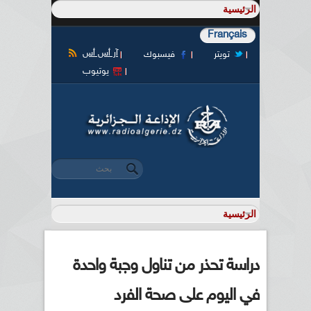
Français
آر أس أس
تويتر
فيسبوك
يوتيوب
‏بحث ‏
استمارة البحث
دراسة تحذر من تناول وجبة واحدة
في اليوم على صحة الفرد