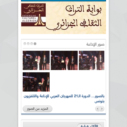
صور الإذاعة
لى أرواح
بالصور... الدورة الـ21 للمهرجان العربي للإذاعة والتلفزيون
بتونس
المزيد من الصور
الأكثر قراءة