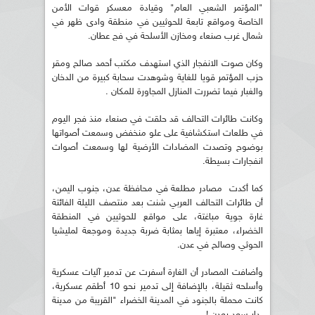
"المؤتمر الشعبي العام" وقيادة معسكر قوات الأمن
الخاصة ومواقع تابعة للحوثيين في منطقة وادى ظهر في
شمال غرب صنعاء ومخازن الأسلحة في فج عطان.
وكان صوت الانفجار الذي استهدف مكتب أحمد صالح ومقر
حزب المؤتمر قويا للغاية وشوهدت سحابة كبيرة من الدخان
والغبار فيما تضررت المنازل المجاورة للمكان .
وكانت طائرات التحالف قد حلقت في صنعاء منذ فجر اليوم
في طلعات استكشافية على علو منخفض وسمعت أصواتها
بوضوح وتصدت المضادات الأرضية لها وسمعت أصوات
انفجارات بسيطة.
كما أكدت مصادر مطلعة في محافظة عدن، جنوب اليمن،
أن طائرات التحالف العربي شنت بعد منتصف الليلة الفائتة
غارة جوية مباغتة، على مواقع للحوثيين في المنطقة
الخضراء، معتبرة إياها بمثابة ضربة جديدة وموجعة لمليشيا
الحوثي وصالح في عدن.
وأضافت المصادر أن الغارة أسفرت عن تدمير آليات عسكرية
وأسلحه ثقيلة، بالإضافة إلى تدمير نحو 10 أطقم عسكرية،
كانت محملة بالجنود في المدينة الخضراء "القريبة من مدينة
دار سعد بعدن !