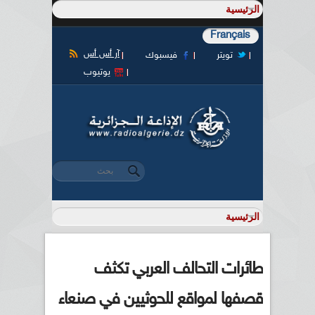
Français
آر أس أس
تويتر
فيسبوك
يوتيوب
‏بحث ‏
استمارة البحث
طائرات التحالف العربي تكثف
قصفها لمواقع للحوثيين في صنعاء