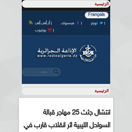
Français
آر أس أس
تويتر
فيسبوك
يوتيوب
‏بحث ‏
استمارة البحث
انتشال جثث 25 مهاجر قبالة
السواحل الليبية اثر انقلاب قارب في