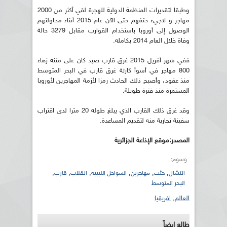
وطبقا لتقديرات المنظمة الدولية للهجرة لقي أكثر من 2000
مهاجر و لاجيء حتفهم حتى الآن عام 2015 أثناء محاولتهم
الوصول إلى أوروبا باستخدام القوارب مقابل 3279 حالة
وفاة خلال العام 2014 بكامله.
ففي شهر أفريل 2015 غرق قارب صيد كان على متنه زهاء
800 مهاجر في أسوأ كارثة غرق قارب في البحر المتوسط
منذ عقود، وأصبح ذلك الحادث رمزا لأزمة المهاجرين لأوروبا
المستمرة منذ فترة طويلة.
وقد غرق ذلك القارب الذي يبلغ طوله 20 مترا لدى اقتراب
سفينة تجارية منه لتقديم المساعدة.
المصدر:موقع الإذاعة الجزائرية
وسوم:
,
,
,
,
,
,
انتشال
جثث
مهاجرين
السواحل الليبية
انقلاب
قارب
البحر المتوسط
العالم
,
افريقيا
طالع ايضاً