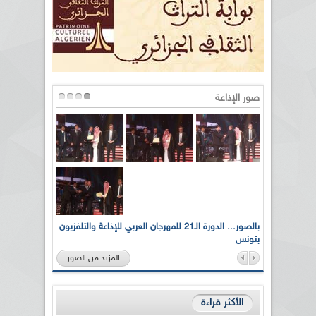
صور الإذاعة
لى أرواح
بالصور... الدورة الـ21 للمهرجان العربي للإذاعة والتلفزيون
بتونس
المزيد من الصور
الأكثر قراءة