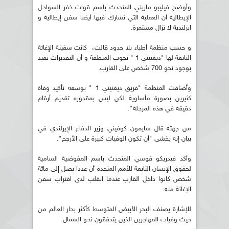
وأوضح فيليبو ماريني المتحدث باسم قوات خفر السواحل
الإيطالية أن العملية التي تشارك فيها أيضا سفن إيطالية و
ايرلندية لا تزال مستمرة.
و حسب منظمة أطباء بلا حدود قالت، كانت سفينة الإغاثة
التابعة لها "ديغنيتي 1 " تجوب المنطقة و أن التقديرات تفيد
بوجود نحو 700 شخص على القارب.
وأضافت المنظمة "فريق ديغنيتي 1 " بوسعه تأكيد وفاة
كثيرين بصورة مأساوية لكن ليس بمقدوره تقديم أرقام
دقيقة في هذه المرحلة".
من جهته قال سايمون كوفيني وزير الدفاع الإيرلندي في
بيان إنه يخشى "أن تكون الوفيات كبيرة على الأرجح".
وأكد فيدريكو فوسي المتحدث باسم المفوضية السامية
لحقوق الإنسان التابعة للأمم المتحدة أن عددا يصل إلى مائة
شخص كانوا داخل القارب عندما انقلب لدى اقتراب سفن
الإغاثة منه.
للإشارة يصنف البحر الأبيض المتوسط كأكثر بحار العالم من
حيث وفيات المهاجرين الذين يتدفقون نحو الشمال.