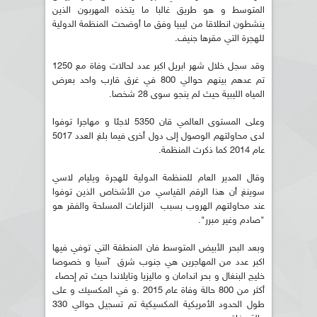
المتوسط و هو طريق غالبا ما يتخذه المهربون الذين
ينشطون انطلاقا من ليبيا وفق ما أوضحت المنظمة الدولية
للهجرة التي مقرها جنيف.
وقد سجل خلال شهر ابريل اكبر عدد لحالات وفاة مع 1250
تم عدهم بينهم حوالي 800 في غرق قارب واحد بعرض
المياه الليبية حيث لم ينجو سوى 28 شخصا.
وعلى المستوى العالمي قان 5350 لاجئا و مهاجرا توفوا
لدى محاولتهم الوصول إلى دول أخرى فيما بلغ العدد 5017
عام 2014 كما ذكرت المنظمة.
وقال المدير العام للمنظمة الدولية للهجرة ويليام لاسي
سوينغ أن هذا الرقم القياسي من الأشخاص الذين توفوا
عند محاولتهم الهروب بسبب النزاعات المسلحة والفقر هو
"صادم وغير مبرر".
وبعد البحر الأبيض المتوسط فان المنطقة التي توفي فيها
اكبر عدد من المهاجرين هي جنوب شرق آسيا و خصوصا
خليج البنغال و بحر اندامان و ماليزيا وتايلاندا حيث تم إحصاء
أكثر من 800 حالة وفاة عام 2015 .و في المكسيك و على
طول الحدود الأمريكية المكسيكية تم تسجيل حوالي 330