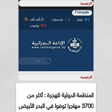
Français
آر أس أس
تويتر
فيسبوك
يوتيوب
‏بحث ‏
استمارة البحث
المنظمة الدولية للهجرة : أكثر من
3700 مهاجرا توفوا في البحر الأبيض