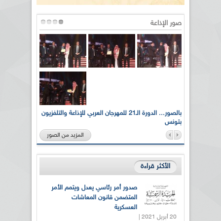
صور الإذاعة
لى أرواح
بالصور... الدورة الـ21 للمهرجان العربي للإذاعة والتلفزيون
بتونس
المزيد من الصور
الأكثر قراءة
صدور أمر رئاسي يعدل ويتمم الأمر
المتضمن قانون المعاشات
العسكرية
20 أبريل 2021 |