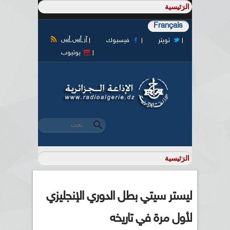
Français
آر أس أس
تويتر
فيسبوك
يوتيوب
‏بحث ‏
استمارة البحث
ليستر سيتي بطل الدوري الإنجليزي
لأول مرة في تاريخه