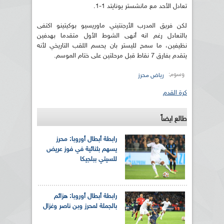
تعادل الأحد مع مانشستر يونايتد 1-1.
لكن فريق المدرب الأرجنتيني ماوريسيو بوكيتينو اكتفى
بالتعادل رغم انه أنهى الشوط الأول متقدما بهدفين
نظيفين، ما سمح لليستر بان يحسم اللقب التاريخي لأنه
يتقدم بفارق 7 نقاط قبل مرحلتين على ختام الموسم.
وسوم:
رياض محرز
كرة القدم
طالع ايضاً
رابطة أبطال أوروبا: محرز
يسهم بثنائية في فوز عريض
للسيتي ببلجيكا
رابطة أبطال أوروبا: هزائم
بالجملة لمحرز وبن ناصر وغزال