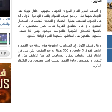
التخزين .
و أضاف المدير العام للديوان المهني للحبوب خلال نزوله هذا
الأربعاء ضيفا على برنامج ضيف الصباح بالقناة الإذاعية الأولى أنه
في الجنوب انطلقت عملية الحصاد و المخازن شرعت في استقبال
والتلفزي
المنتوج ، و في المناطق الغربية هناك تضرر للمحصول ، أما
بالنسبة للمناطق الشرقية فالموسم سيكون وفيرا لذا نسعى
لتشجيع الفلاحين في المناطق الشحيحة المياه لزراعة الشعير.
و قال ضيف الأولى إن المساحات المزروعة هذه السنة من القمح و
الشعير تفوق 3 ملايين و 300 هكتار و مع الجفاف الذي ساد في
كل ال
الشتاء فقد استغلت بعض المساحات المزروعة كأعلاف حتى لا
تتلف، و بخصوص مادة القمح الصلب لسنا ببعيدين عن الاكتفاء
الذاتي.