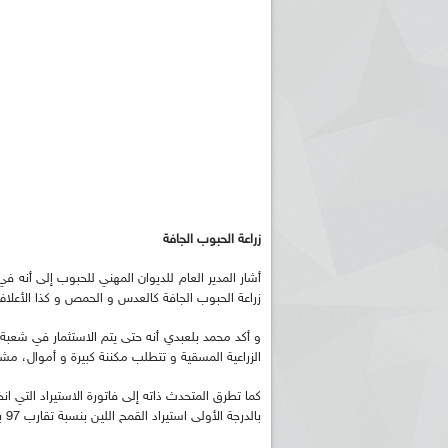
زراعة الحبوب الجافة
أشار المدير العام للديوان المهني للحبوب إلى أنه في
زراعة الحبوب الجافة كالعدس و الحمص و كذا الأعلاف 
و أكد محمد بلعبدي أنه حتى يتم الاستثمار في شعب
الزراعية المسقية و تتطلب مكننة كبيرة و أموال، م
بالدرجة الأولى استيراد القمح اللين بنسبة تقارب 97 بالمائة لأن الظروف المناخية بالجزائر لا تسمح بإنتاجه.