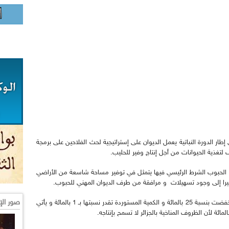
 إطار الدورة النباتية يعمل الديوان على إستراتيجية لحث الفلاحين على برمجة
لتغذية الحيوانات من أجل إنتاج وفير للحليب.
ة الحبوب الشرط الرئيسي فيها يتمثل في توفير مساحة شاسعة من الأراضي
شيرا إلى وجود تسهيلات و مرافقة من طرف الديوان المهني للحبوب.
صور الإ
كما تطرق المتحدث ذاته إلى فاتورة الاستيراد التي انخفضت بنسبة 25 بالمائة و الكمية المستوردة تقدر نسبتها بـ 1 بالمائة و يأتي