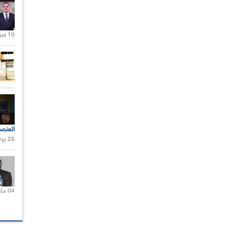
10 فبراير 2021 |
العنص
25 يونيو 2021 |
04 مارس 2020 |