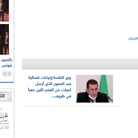
لصباح
اعات الوطنية والجهوية
الإذاعة الجزائرية تقف دقيقة صمت ترحما على أرواح شهداء
ر 2021
17 أكتوبر 1961
بتونس
وزير الفلاحة:إجراءات قضائية
ضد الممون الذي أرسل
كميات من القمح اللين معبأ
الأ
في ظروف...
20 أبريل 2021 |