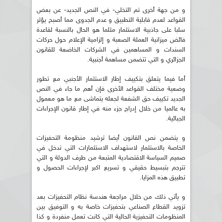
و من جهة أخرى تم التخلي- في النص الجديد- عن بعض
القواعد لعدم قابلية التطبيق و عدم الجدوى مما أصبح يؤثر
سلبا على جاذبية الاستثمار مثلما هو الحال بالنسبة لقاعدة
فائض ميزانية العملة الصعبة و إلزامية الإعلام حول حركات
السندات و المساهمين في الشركات الخاضعة للقانون
الجزائري و التي تتضمن مساهمة أجنبية.
أما فيما يتعلق بتكييف إطار الاستثمار الأجنبي مع تطور
وضعية مختلف القواعد الأخرى فإن أهم ما جاء في النص
الجديد تكييف حق الشفعة لجعله يتماشى مع ما هو معمول
به عالميا من خلال إدراج جزء منه في إطار قانون الإجراءات
الجبائية.
و يتضمن نص القانون أيضا ترشيد منظومة التحفيزات
الخاصة بالاستثمار لاستهداف الاستثمارات التي تدخل في
صميم السياسة الاقتصادية المتبعة من طرف الدولة و التي
تترجم بتبسيط حقيقي و تسريع اكبر لإجراءات الحصول و
تطبيق هذه المزايا.
و يأتي ذلك من خلال مراجعة هندسة نظام التحفيزات بعد
تزويد القطاع الصناعي بتحفيزات خاصة به و التوفيق بين
المنظومات التحفيزية الحالية التي كانت تعمل منفردة و كذا