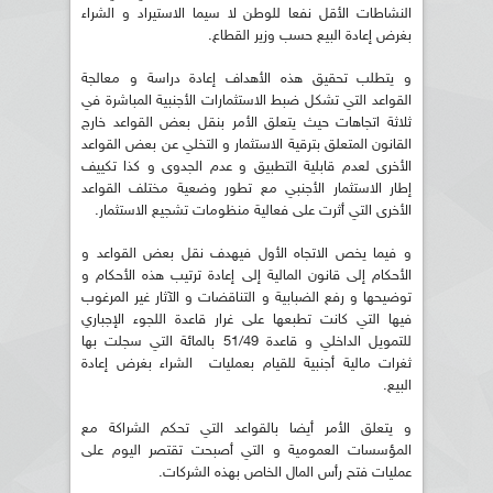
النشاطات الأقل نفعا للوطن لا سيما الاستيراد و الشراء
بغرض إعادة البيع حسب وزير القطاع.
و يتطلب تحقيق هذه الأهداف إعادة دراسة و معالجة
القواعد التي تشكل ضبط الاستثمارات الأجنبية المباشرة في
ثلاثة اتجاهات حيث يتعلق الأمر بنقل بعض القواعد خارج
القانون المتعلق بترقية الاستثمار و التخلي عن بعض القواعد
الأخرى لعدم قابلية التطبيق و عدم الجدوى و كذا تكييف
إطار الاستثمار الأجنبي مع تطور وضعية مختلف القواعد
الأخرى التي أثرت على فعالية منظومات تشجيع الاستثمار.
و فيما يخص الاتجاه الأول فيهدف نقل بعض القواعد و
الأحكام إلى قانون المالية إلى إعادة ترتيب هذه الأحكام و
توضيحها و رفع الضبابية و التناقضات و الآثار غير المرغوب
فيها التي كانت تطبعها على غرار قاعدة اللجوء الإجباري
للتمويل الداخلي و قاعدة 51/49 بالمائة التي سجلت بها
ثغرات مالية أجنبية للقيام بعمليات الشراء بغرض إعادة
البيع.
و يتعلق الأمر أيضا بالقواعد التي تحكم الشراكة مع
المؤسسات العمومية و التي أصبحت تقتصر اليوم على
عمليات فتح رأس المال الخاص بهذه الشركات.