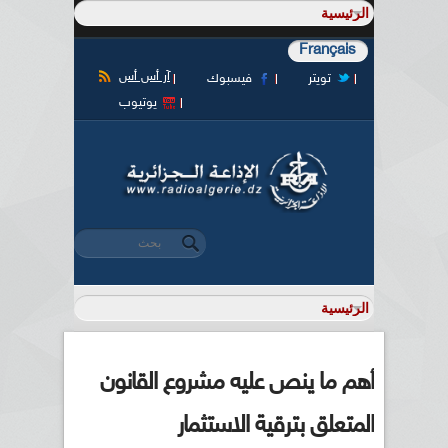
Français
آر أس أس
تويتر
فيسبوك
يوتيوب
‏بحث ‏
استمارة البحث
أهم ما ينص عليه مشروع القانون
المتعلق بترقية الاستثمار