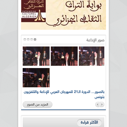
صور الإذاعة
لى أرواح
بالصور... الدورة الـ21 للمهرجان العربي للإذاعة والتلفزيون
بتونس
المزيد من الصور
الأكثر قراءة