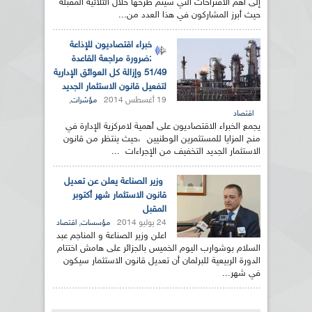
إلى أهم الاقتراحات التي سيتم طرحها خلال الثلاثية المقبلة
حيث أبرز المشاركون في هذا العدد من...
خبراء اقتصاديون للإذاعة
:ضرورة مراجعة القاعدة
51/49 وإزالة كل العوائق الإدارية
لتفعيل قانون الاستثمار الجديد
19 أغسطس 2014
,
مؤشرات
اقتصاد
يجمع الخبراء الاقتصاديون على أهمية لامركزية الإدارة في
منح المزايا للمستثمرين الوطنيين ،حيث ينتظر من قانون
الاستثمار الجديد التخفيف من الإجراءات ...
وزير الصناعة يعلن عن تعديل
قانون الاستثمار شهر أكتوبر
المقبل
24 يوليو 2014
,
مؤسسات
اقتصاد
اعلن وزير الصناعة و المناجم عبد
السلام بوشوارب اليوم الخميس بالجزائر على هامش اختتام
الدورة الربيعية للبرلمان أن تعديل قانون الاستثمار سيكون
في شهر...