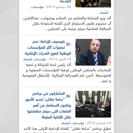
القادمة
30 ديسمبر 2014
,
مؤسسات
اقتصاد
أكد وزير الصناعة والمناجم عبد السلام بوشوارب، هذاالاثنين،
أن مشروع قانون الاستثمار الذي أعلنته الحكومة خلال
الصائفة الماضية سيتم عرضه على المجلس...
بلوصيف للإذاعة: منح
تحفيزات أكثر للمؤسسات
الوطنية لتعزيز القدرات الإنتاجية
19 أكتوبر 2014
,
مؤسسات
اقتصاد
أكد رئيس لجنة الشراكة و تنمية
الصادرات بالمجلس الوطني لترقية المؤسسات الصغيرة و
المتوسطة ،أمين عام للفيدرالية الجزائرية للأشغال العمومية
و خبير...
المشاركون في برنامج
"ساعة نقاش: تحديد الأجور
وقانون الاستثمار من أهم
الملفات التي سيتم مناقشتها
خلال الثلاثية المقبلة
14 سبتمبر 2014
,
مؤسسات
اقتصاد
تطرق برنامج "ساعة نقاش" للقناة الإذاعية الأولى هذا الأحد