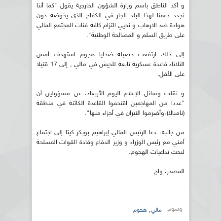
و أكد الناطق باسم وزارة الشؤون الخارجية يقول "كما أننا
نجدد دعمنا لهذا البلد الجار في الكفاح الذي يخوضه دون
هوادة ضد الارهاب و نحيي التزام كافة فئات المجتمع المالي
على طريق السلم و المصالحة الوطنية".
إلى ذلك ارتفعت حصيلة ضحايا هجوم استهدف أمس
الثلاثاء قاعدة عسكرية تابعة للجيش في مالي , إلى 17 قتيلا
على الأقل.
و نقلت وسائل الإعلام اليوم الأربعاء، عن مسؤولين أن
"عددا من المهاجمين اقتحموا القاعدة الكائنة في منطقة
(نامبالا)،وأضرموا النيران في أجزاء منها".
من جانبه، دعا الرئيس المالي إبراهيم بوبكر كيتا إلى اجتماع
أمني مع رئيس الوزراء و وزير الدفاع وقادة القوات المسلحة
لبحث تداعيات الهجوم.
المصدر: واج
وسوم:
,
مالي
هجوم