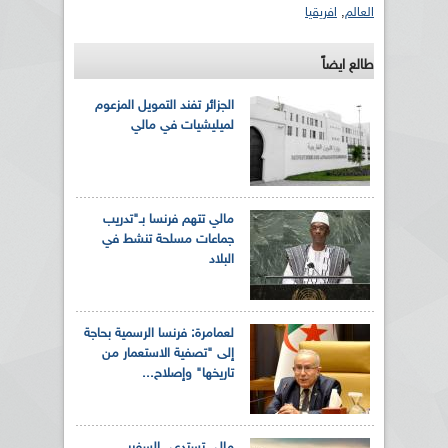
العالم
,
افريقيا
طالع ايضاً
الجزائر تفند التمويل المزعوم
لميليشيات في مالي
مالي تتهم فرنسا بـ"تدريب
جماعات مسلحة تنشط في
البلاد
لعمامرة: فرنسا الرسمية بحاجة
إلى "تصفية الاستعمار من
تاريخها" وإصلاح...
مالي تستدعي السفير