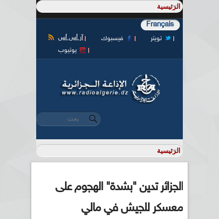
Français
آر أس أس
تويتر
فيسبوك
يوتيوب
‏بحث ‏
استمارة البحث
الجزائر تدين "بشدة" الهجوم على
معسكر للجيش في مالي