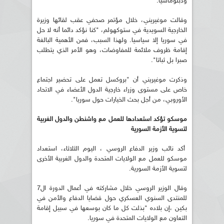
ودبلوماسيا.
وقالت موغيريني، خلال مؤتمر صحفي عقب لقائها وزيرة
الخارجية السويدية في ستوكهولم، "كنا نؤكد دائما أنه لا حل
في سوريا إلا سياسيا. ولهذا السبب، فمن الأهمية البالغة
إقامة ظروف ملائمة للمفاوضات، وهو الأمر الذي يتطلب
صبرا بل ثباتا".
وذكرت موغيريني أن "بروكسل تعمل على تحضير اجتماع
خاص على مستوى وزراء خارجية الدول الأعضاء في الاتحاد
الأوروبي، من أجل بحث الخيارات حول سوريا".
موسكو تؤكد استعدادها للعمل مع واشنطن والدول الغربية
لتسوية الأزمة السورية
أكد نائب وزير الدفاع الروسي ، اليوم الثلاثاء، استعداد
موسكو للعمل مع الولايات المتحدة والدول الغربية الأخرى
لتسوية الأزمة السورية.
وقال الوزير الروسي خلال مشاركته في أعمال الدورة ال7
للمنتدى السنوي العسكري حول قضايا الدفاع والأمن في
بكين ،إن بلاده "بذلت كل ما كان بوسعها في سبيل إقامة
التعاون مع الولايات المتحدة في سوريا.