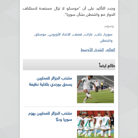
وجدد التأكيد على أن "موسكو لا تزال مستعدة لاستئناف
الحوار مع واشنطن بشأن سوريا".
وسوم:
,
,
,
,
,
,
سوريا
حلب
غارات
قصف
الاتحاد الأوروبي
موسكو
واشنطن
العالم
,
الشرق الأوسط
طالع ايضاً
منتخب الجزائر للمحليين
يسحق بورندي بثلاثية نظيفة
منتخب الجزائر للمحليين يهزم
سوريا وديًا