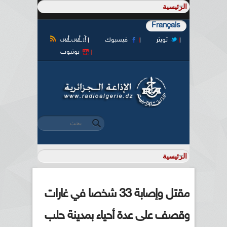
Français
آر أس أس
تويتر
فيسبوك
يوتيوب
‏بحث ‏
استمارة البحث
مقتل وإصابة 33 شخصا في غارات
وقصف على عدة أحياء بمدينة حلب