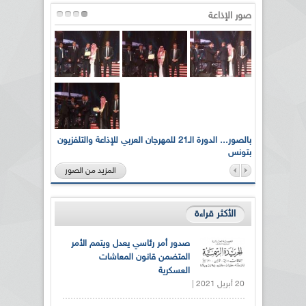
صور الإذاعة
لى أرواح
بالصور... الدورة الـ21 للمهرجان العربي للإذاعة والتلفزيون
بتونس
المزيد من الصور
الأكثر قراءة
صدور أمر رئاسي يعدل ويتمم الأمر
المتضمن قانون المعاشات
العسكرية
20 أبريل 2021 |