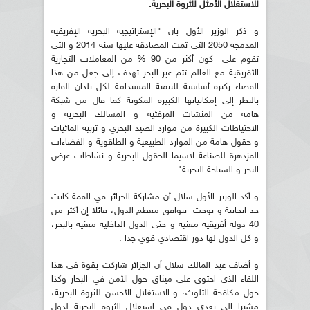
للاستغلال الأمثل للثروة البحرية.
و ذكر الوزير الأول بان "الإستراتيجية البحرية الإفريقية
المدمجة 2050 التي تمت المصادقة عليها سنة 2014 و التي
تقوم على كون أكثر من 90 % من المعاملات التجارية
الأفريقية مع العالم تتم عبر البحر تهدف إلى جعل من هذا
الفضاء ركيزة أساسية للتنمية المستدامة لكل بلدان القارة
بالنظر إلى إمكانياتها الكبيرة المكونة كما قال من شبكة
هامة من المنشات المرفئية و المسالك البحرية و
الاحتياطات الكبيرة من موارد الصيد البحري و تربية المائيات
و حقول هامة من الموارد الطبيعية و الطاقوية و الفضاءات
المزدهرة للصناعة لاسيما الحقول البحرية و نشاطات عرض
البحر و السياحة البحرية".
و أكد الوزير الأول سلال أن مشاركة الجزائر في القمة كانت
جد ايجابية و توجت بتوافق معظم الدول، قائلا إن أكثر من
40 دولة أفريقية معنية و حتى الدول الداخلية معنية بالبحر،
و كل الدول لها دور اقتصادي قوي جدا .
و أضاف عبد المالك سلال أن الجزائر شاركت بقوة في هذا
اللقاء الذي احتوى على ميثاق حول الأمن في البحار وكذا
حول مكافحة التلوث، و الاستغلال الأحسن للثروة البحرية،
مشيرا إلى تعدي دول في استغلال الثروة البحرية لدول