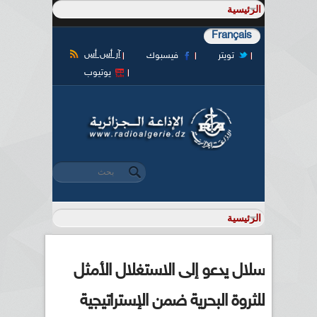
Français
آر أس أس
تويتر
فيسبوك
يوتيوب
‏بحث ‏
استمارة البحث
سلال يدعو إلى الاستغلال الأمثل
للثروة البحرية ضمن الإستراتيجية