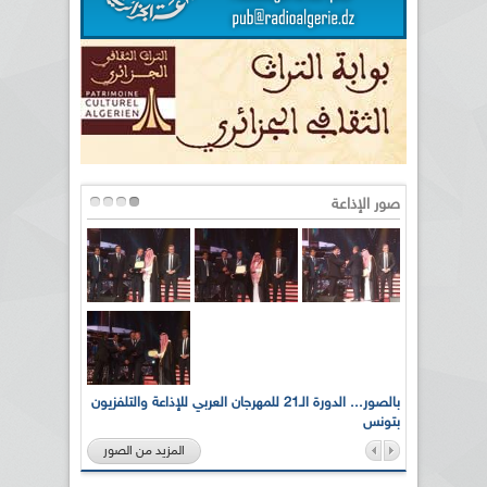
صور الإذاعة
لى أرواح
بالصور... الدورة الـ21 للمهرجان العربي للإذاعة والتلفزيون
بتونس
المزيد من الصور