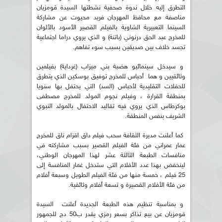
التطرق إليه خلال ندوة صحفية نشطتها السيدة قومزيان
مناصفة مع محافظ المهرجان فريد محيوت عن مشاركة
السينما التعبيرية الشاوية بالفيلم القصير الأسود بالألوان
للمخرج عبد الحق درنوني (باتنة) و الذي يروي دراما اجتماعية
تجسد خلاف بين صديقين بسبب سوء تفاهم.
و سيدخل سينمائيو هضبة بني ميزاب (غرداية) بفيلمين
وثائقيين و هما أحباس للمخرج توفيق بوسكين الذي يتطرق
للحفلات التقليدية لأحباس (السد) التي يحتفل بها سنويا
بمنطقة القرارة ، وفيلم نجوم المولد للمخرج مصطفى
بوكرطاس الذي يروي فيه تقاليد الاحتفال بالمولد النبوي
الشريف بنفس المنطقة.
كما أعلنت مديرة الثقافة سحب فيلم داق اقزام ناق للمخرج
عمار عمراني من فئة الفيلم القصير بسبب مشاركته في
منافسات الطبعة الثالثة عشر لهذا المهرجان الوطني،
لينخفض بهذا عدد الأفلام التي ستدخل غمار المنافسة إلى
25 فيلم ، خمسة منها من فئة الفيلم الطويل وسبعة أفلام
من فئة الأفلام القصيرة و تسعة أفلام وثائقية.
و بمناسبة تنظيم هذه الطبعة الجديدة أعلنت السيدة
قومزيان عن بيع تذاكر بسعر رمزي يقدر ب50 دج للجمهور