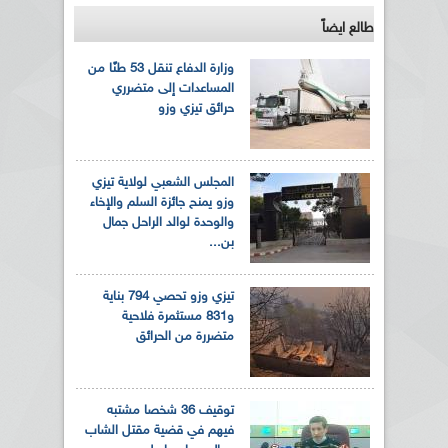
طالع ايضاً
وزارة الدفاع تنقل 53 طنًا من
المساعدات إلى متضرري
حرائق تيزي وزو
المجلس الشعبي لولاية تيزي
وزو يمنح جائزة السلم والإخاء
والوحدة لوالد الراحل جمال
بن...
تيزي وزو تحصي 794 بناية
و831 مستثمرة فلاحية
متضررة من الحرائق
توقيف 36 شخصا مشتبه
فيهم في قضية مقتل الشاب