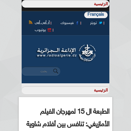
Français
آر أس أس
تويتر
فيسبوك
يوتيوب
‏بحث ‏
استمارة البحث
الطبعة ال 15 لمهرجان الفيلم
الأمازيغي: تنافس بين أفلام شاوية