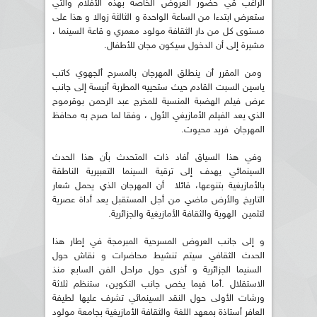
الراغب قي حضور العروض الخاصة بهذه الأفلام والتي
ستعرض ابتدءا من الساعة الواحدة و الثالثة زوالا و هذا على
مستوى كل من دار الثقافة مولود معمري و قاعة السينما ،
مشيرة إلى أن الدخول سيكون مجان للأطفال.
ومن المقرر أن ينطلق المهرجان بالمسرح ألجهوي كاتب
ياسين السبت القادم حيث ستحييه المطربة أنيسة إلى جانب
عرض فيلم الهضبة المنسية للمخرج عبد الرحمن بوقرموح
الذي يعد الفيلم الأمازيغي الأول ، وفقا لما صرح به محافظ
المهرجان فريد محيوت.
وفي هذا السياق أفاد ذات المتحدث بأن هذا الحدث
السينمائي يهدف إلى ترقية السينما التعبيرية الناطقة
بالأمازيغية بتنوعها، قائلا أن المهرجان الذي يحمل شعار
التاريخ والأرض ماضي من أجل المستقبل يعد أداة عصرية
لتثمين الهوية والثقافة الأمازيغية والجزائرية.
و إلى جانب العروض المسرحية المبرمجة في إطار هذا
الحدث الثقافي سيتم تنشيط محاضرات و نقاش حول
السنيما الجزائرية و أخرى حول مراحل الفن السابع منذ
الاستقلال .أما فيما يخص جانب التكوين، ستنظم ثلاثة
ورشات الأولى حول النقد السينمائي تشرف عليها لطيفة
العافر أستاذة بمعهد اللغة والثقافة الأمازيغية بجامعة مولود