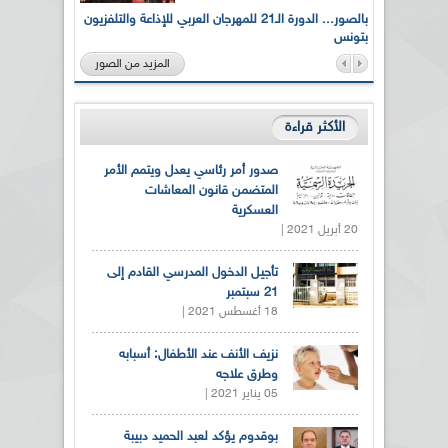
لى أرواح
بالصور... الدورة الـ21 للمهرجان العربي للإذاعة والتلفزيون
بتونس
المزيد من الصور
الأكثر قراءة
صدور أمر رئاسي يعدل ويتمم الأمر
المتضمن قانون المعاشات
العسكرية
20 أبريل 2021 |
تأجيل الدخول المدرسي القادم إلى
21 سبتمبر
18 أغسطس 2021 |
نزيف الأنف عند الأطفال: أسبابه
وطرق علاجه
05 يناير 2021 |
بوقدوم يؤكد لعبد الحميد دبيبة