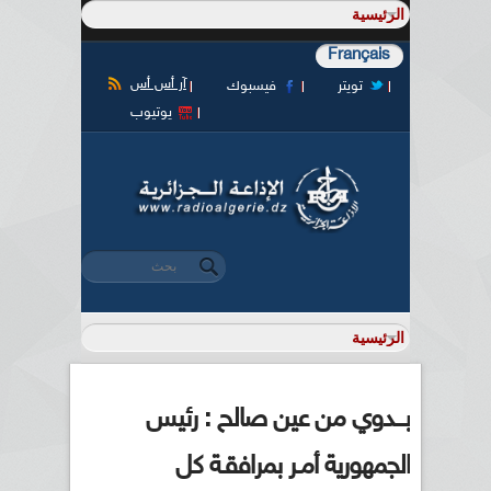
Français
آر أس أس
تويتر
فيسبوك
يوتيوب
‏بحث ‏
استمارة البحث
بـــدوي من عين صالح : رئيس
الجمهورية أمـر بمرافقـة كل