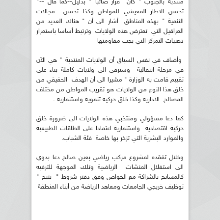
منتدبة بالجنوب " كان قرار صائبا " بدليل--كما قال --"
تحسن الاطار المعيشي للمواطن وكذا تحسن مجالات
التنمية " بهذه المناطق أشار الى أن " هناك العديد من
العراقيل التي تعترض هذه الولايات وترتبط أساسا باستمرار
ذهنيات التمركز التي يجب مقاومتها
وأضاف في نفس السياق أن الولايات المنتدبة " هي الآن
في مرحلة انتقالية وسترقى الى ولايات كاملة بناء على
تقييم قامت به الوزارة " مشيرا الى أن الهدف الحقيقي من
خلق هذا النوع من الولايات هو تقريب المواطن من مختلف
المصالح الادارية وكذا خلق حركية تنموية واستثمارية .
كما دعا مسؤولي ومنتخبي هذه الولايات الى ضرورة خلق
حركية اقتصادية واستثمارية اعتمادا على الطاقات الطبيعية
والموارد البشرية التي تزخر بها خاصة فئة الشباب.
وخلال تفقده لمشروع مركب رياضي بعين صالح دعا بدوي
الى استغلال المنشات الرياضية وتلك الموجهة للترفيه
كالمسابح بالشراكة مع الخواص وفق دفتر شروط " يتيح "
توظيف خريجي الجامعات ومعاهد الرياضة من أبناء المنطقة