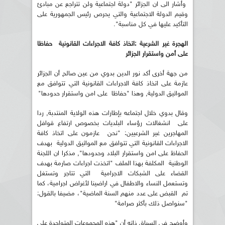
وأشار الى ان الجزائر "دولة اجتماعية ولن تتراجع عن مبادئ
وقيم الدولة الاجتماعية والتي يحرص رئيس الجمهورية على
التأكيد عليها في كل مناسبة".
الهجرة غير الشرعية :اتخاذ كافة الاجراءات القانونية
حفاظا
على أمن واستقرار الجزائر
من جهة أخرى أكد نور الدين بدوي من عين صالح أن الجزائر
عازمة على اتخاذ كافة الاجراءات القانونية التي تتوافق مع
المواثيق الدولية, وهذا "حفاظا على امن واستقرار حدودها"
وقال بدوي خلال اجتماعه بإطارات هذه الولاية المنتدبة, ردا
على انشغالات رؤساء البلديات بخصوص ارتفاع قوافل
المهاجرين غير الشرعيين: "نحن عازمون على اتخاذ كافة
الاجراءات القانونية التي تتوافق مع المواثيق الدولية بهدف
الحفاظ على امن واستقرار البلاد وحدودها", مذكرا ان اللجنة
الوطنية المكلفة بهذا الملف "اتخذت اجراءات صارمة بهدف
القضاء على الشبكات الاجرامية التي تتاجر وتستغل
وتستعمل النساء والاطفال في اراضينا لأغراض اجرامية، كما
تم القبض على عدد منهم السنة الماضية"، مضيفا بالقول:
"سنواصل ذلك بأكثر صرامة"
وأوضح في السياق ذاته أن "هذه المجموعات المتواجدة على