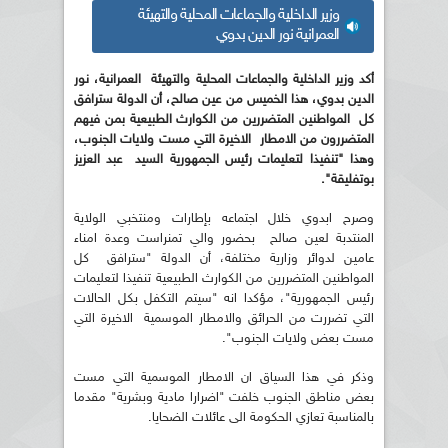
وزير الداخلية والجماعات المحلية والتهيئة
العمرانية نور الدين بدوي
أكد وزير الداخلية والجماعات المحلية والتهيئة
العمرانية، نور
الدين بدوي، هذا الخميس من عين صالح، أن الدولة سترافق
كل
المواطنين المتضررين من الكوارث الطبيعية بمن فيهم
المتضررون من الامطار
الاخيرة التي مست ولايات الجنوب،
وهذا "تنفيذا لتعليمات رئيس الجمهورية السيد
عبد العزيز
بوتفليقة
".
وصرح ابدوي خلال اجتماعه بإطارات ومنتخبي الولاية
المنتدبة لعين صالح بحضور والي تمنراست وعدة امناء
عامين لدوائر وزارية مختلفة، أن الدولة "سترافق كل
المواطنين المتضررين من الكوارث الطبيعية تنفيذا لتعليمات
رئيس الجمهورية"، مؤكدا انه "سيتم التكفل بكل الحالات
التي تضررت من الحرائق والامطار الموسمية الاخيرة التي
مست بعض ولايات الجنوب".
وذكر في هذا السياق ان الامطار الموسمية التي مست
بعض مناطق الجنوب خلفت "اضرارا مادية وبشرية" مقدما
بالمناسبة تعازي الحكومة الى عائلات الضحايا.