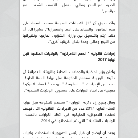
الحدود مع النيجر ومالي تعمل --للأسف الشديد-- مع
جزائريين".
وأكد بدوي أن "كل الاجراءات الصارمة ستتخذ للقضاء على
هذه الظاهرة والحفاظ على امننا واستقرارنا", مشيرا الى أن
ذلك "يتم بالتنسيق بين وزارة الشؤون الخارجية ونظيراتها
من النيجر ومالي وعدة بلدان افريقية أخرى".
إجراءات قانونية " لدعم اللامركزية" بالولايات المنتدبة قبل
نهاية 2017
وأعلن وزير الداخلية والجماعات المحلية والتهيئة العمرانية أن
دائرته الوزارية ستقدم للحكومة قبل نهاية السنة الجارية
عديد من الإجراءات " القانونية " بهدف " اعتماد لامركزية
حقيقية في اتخاذ القرارات على مستوى الولايات المنتدبة".
وقال بدوي إن دائرته الوزارية " ستقدم للحكومة قبل نهاية
السنة الجارية 2017 عدد من الاجراءات القانونية التي تهدف
لاعتماد اللامركزية الحقيقية في اتخاذ القرارات بالنسبة
للولايات المنتدبة " التي تم استحداثها في 2014 .
وبعد أن أوضح ان قرار رئيس الجمهورية باستحداث ولايات