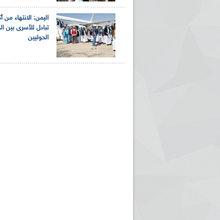
اليمن: الانتهاء من أك
تبادل للأسرى بين ا
الحوثيين
ريم الإذاعة الجزائرية للرياضيين البارالمبيين المتوجين
بالصور... اللقاء الوطني لمديري الإذ
اليات في طوكيو
حول مرافقة وتغطية الإنتخابات المحلية لـ27 نوفمب