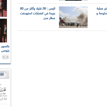
بر عملية
اليمن : 26 قتيلا وأكثر من 60
لحكومة و
جريحا في انفجارات استهدفت
مطار عدن
اعات الوطنية والجهوية
الإذاعة الجزائرية تقف دقيقة صمت ترحما على أرواح شهداء
ر 2021
17 أكتوبر 1961
بتونس
الأ
20 أبريل 2021 |