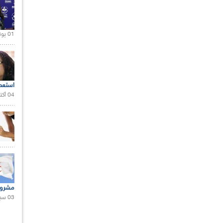
01 يونيو 2021 |
استعم
04 أكتوبر 2020 |
مشروع
03 سبتمبر 2020 |