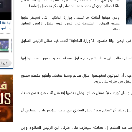
المخلوع علي عبد الله صالح نقلا عن مصادر قالت انها مقربة من
عائلة صالح دون أن تحدد هذه المصادر أو ذكر تفاصيل إضافية.
ومن جهتها أعلنت ما تسمى بوزارة الداخلية التي تسيطر عليها
جماعة الحوثي المتمردة في اليمن اليوم مقتل الرئيس السابق
والتلفزي
صالح.
 في اليمن, بيانا منسوبا لـ"وزارة الداخلية" أكدت فيه مقتل الرئيس السابق
 اغتيال صالح على يد الحوثيين مع تداول مقطع فيديو وصور عدة قالوا إنها
كل ال
ود عيان أن الحوثيين استهدفوا منزل صالح وسط صنعاء. وأظهر مقطع مصور
نقل من منزله على عربة.
ولبنان أوردت نبأ مقتل صالح، وقال بعضها إنه قتل أثناء هروبه من صنعاء
قبل ذلك أن "صالح بخير".وقال القيادي في حزب المؤتمر عادل السياغي أن
 عبد السلام إن جماعته سيطرت على منزلي ابن الرئيس المخلوع وابن