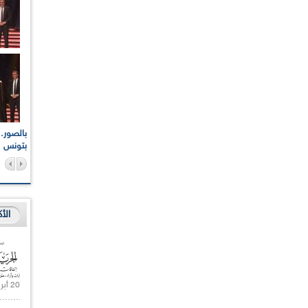
اعات الوطنية والجهوية
الإذاعة الجزائرية تقف دقيقة صمت ترحما على أرواح شهداء
ر 2021
17 أكتوبر 1961
بتونس
الأ
20 أبريل 2021 |