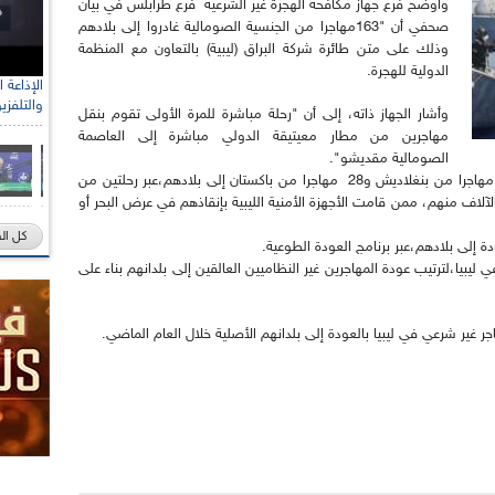
وأوضح فرع جهاز مكافحة الهجرة غير الشرعية فرع طرابلس في بيان
صحفي أن "163مهاجرا من الجنسية الصومالية غادروا إلى بلادهم
وذلك على متن طائرة شركة البراق (ليبية) بالتعاون مع المنظمة
الدولية للهجرة.
والتلفزي
وأشار الجهاز ذاته، إلى أن "رحلة مباشرة للمرة الأولى تقوم بنقل
مهاجرين من مطار معيتيقة الدولي مباشرة إلى العاصمة
الصومالية مقديشو".
كما أكد جهاز مكافحة الهجرة غير الشرعية مغادرة 30 مهاجرا من بنغلاديش و28 مهاجرا من باكستان إلى بلادهم،عبر رحلتين من
الآلاف منهم، ممن قامت الأجهزة الأمنية الليبية بإنقاذهم في عرض البحر أو
كل ال
ة إلى بلادهم،عبر برنامج العودة الطوعية.
ليبيا،لترتيب عودة المهاجرين غير النظاميين العالقين إلى بلدانهم بناء على