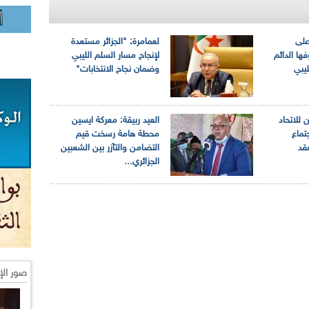
على
لعمامرة: "الجزائر مستعدة
ها الدائم
لإنجاح مسار السلم الليبي
يبي
وضمان نجاح الانتخابات"
للاتحاد
العيد ربيقة: معركة ايسين
جتماع
محطة هامة رسخت قيم
عقد
التضامن والتآزر بين الشعبين
الجزائري...
صور الإ