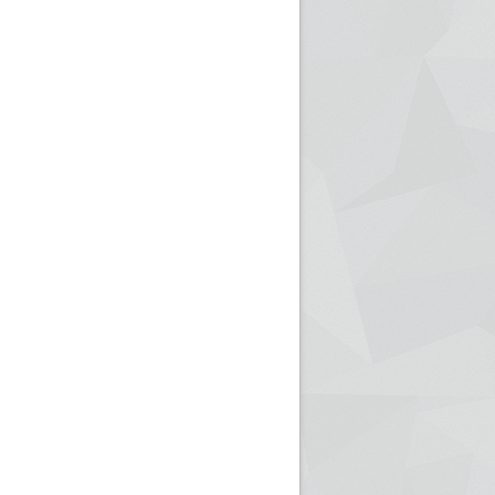
ريم الإذاعة الجزائرية للرياضيين البارالمبيين المتوجين
بالصور... اللقاء الوطني لمديري الإذ
اليات في طوكيو
حول مرافقة وتغطية الإنتخابات المحلية لـ27 نوفمب