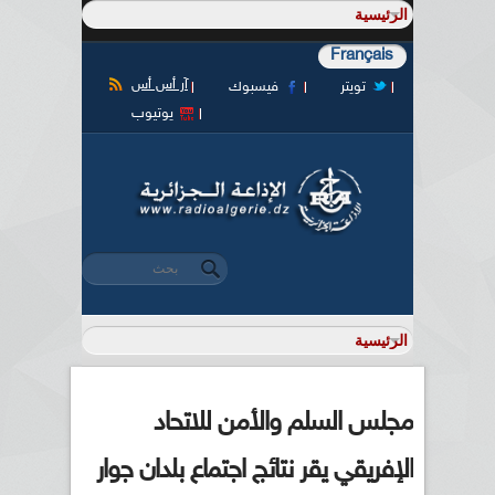
Français
آر أس أس
تويتر
فيسبوك
يوتيوب
‏بحث ‏
استمارة البحث
مجلس السلم والأمن للاتحاد
الإفريقي يقر نتائج اجتماع بلدان جوار