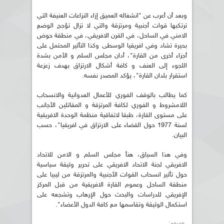
وبعد أن أعرب عن "انشغاله العميق إزاء النزاعات العنيفة التي
ترتكبها قوات أجنبية ومرتزقة والتي لا تزال تؤجج الوضع
الامني في الساحل، في القرن الافريقي، في منطقة حوض
بحيرة تشاد وفي افريقيا الوسطى وكذا التأثير المحتمل على
أجزاء أخرى من القارة"، أدان مجلس السلم و الأمن بشدة
اللجوء إلى العنف و كافة أشكال الارتزاق بهدف زعزعة
استقرار بلدان القارة"، يؤكد المصدر نفسه.
كما يطالب بالوقف الفوري للأعمال العدوانية والانسحاب
اللامشروط و الفوري لكافة المرتزقة و المقاتلين الأجانب
على مستوى القارة، طبقا لاتفاقية منظمة الوحدة الافريقية
لسنة 1977 حول القضاء على الارتزاق في افريقيا"، حسب
البيان.
وفي هذا السياق، هنأ مجلس السلم و الامن للاتحاد
الافريقي لجنة الاتحاد الافريقي على تحرير وثيقة سياسية
حول تأثير انسحاب القوات الأجنبية والمرتزقة من ليبيا على
منطقة الساحل وعموم القارة الافريقية من قبل المركز
الإفريقي للدراسات والبحث حول الإرهاب وتشجعه على
استكمال الوثيقة وتقاسمها مع كافة الدول الأعضاء".
وسوم: