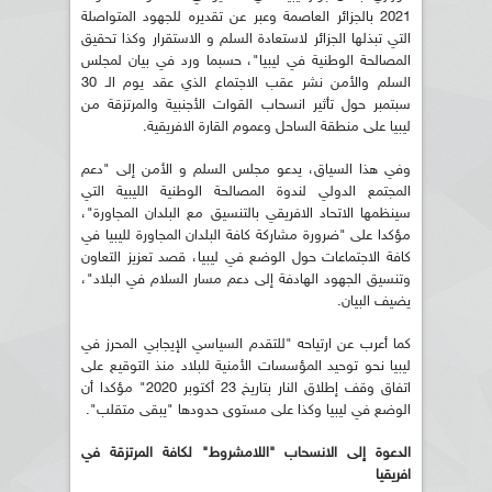
2021 بالجزائر العاصمة وعبر عن تقديره للجهود المتواصلة
التي تبذلها الجزائر لاستعادة السلم و الاستقرار وكذا تحقيق
المصالحة الوطنية في ليبيا"، حسبما ورد في بيان لمجلس
السلم والأمن نشر عقب الاجتماع الذي عقد يوم الـ 30
سبتمبر حول تأثير انسحاب القوات الأجنبية والمرتزقة من
ليبيا على منطقة الساحل وعموم القارة الافريقية.
وفي هذا السياق، يدعو مجلس السلم و الأمن إلى "دعم
المجتمع الدولي لندوة المصالحة الوطنية الليبية التي
سينظمها الاتحاد الافريقي بالتنسيق مع البلدان المجاورة"،
مؤكدا على "ضرورة مشاركة كافة البلدان المجاورة لليبيا في
كافة الاجتماعات حول الوضع في ليبيا، قصد تعزيز التعاون
وتنسيق الجهود الهادفة إلى دعم مسار السلام في البلاد"،
يضيف البيان.
كما أعرب عن ارتياحه "للتقدم السياسي الإيجابي المحرز في
ليبيا نحو توحيد المؤسسات الأمنية للبلاد منذ التوقيع على
اتفاق وقف إطلاق النار بتاريخ 23 أكتوبر 2020" مؤكدا أن
الوضع في ليبيا وكذا على مستوى حدودها "يبقى متقلب".
الدعوة إلى الانسحاب "اللامشروط" لكافة المرتزقة في
افريقيا