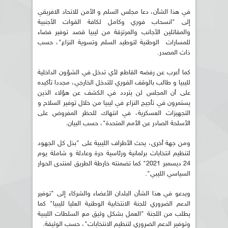
في هذا الشأن، دعا مجلس السلم و الأمن للاتحاد الافريقي
إلى "انسحاب فوري وكامل لكافة القوات الأجنبية
والمقاتلين الأجانب والمرتزقة من ليبيا قصد توفير فضاء
للمسارات الوطنية لتوطيد السلم وتسوية النزاع"، حسب
ذات المصدر.
كما أعرب عن رفضه القاطع لأي تدخل في الشؤون الداخلية
لليبيا و طالب بالوقف الفوري للتدخل الخارجي، مجددا تأكيده
على أن المجلس لن يتردد في الكشف عن هؤلاء الذين
يستمرون في تأجيج النزاع في ليبيا من خلال توفير السلاح و
التجهيزات العسكرية، في انتهاك للحظر المفروض على
الأسلحة الصادر عن الأمم المتحدة"، حسب البيان.
ومن جهة أخرى، يحث الأطراف الليبية على "بذل كل الجهود
لتنظيم انتخابات برلمانية ورئاسية حرة وعادلة و شاملة يوم
24 ديسمبر 2021" كما تضمنته خارطة الطريق لمنتدى الحوار
السياسي الليبي".
ويدعو في هذا الشأن البلدان الأعضاء والشركاء إلى "توفير
الدعم الضروري للجنة الانتخابية الوطنية العليا لليبيا" كما
يطلب من اللجنة "العمل بشكل وثيق مع السلطات الليبية
وتوفير الدعم الضروري لتنظيم الانتخابات"، حسب الوثيقة.