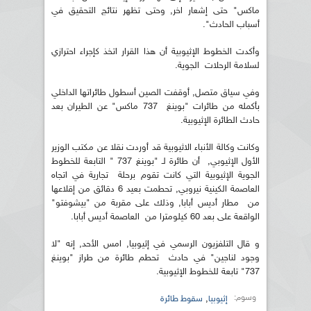
ماكس" حتى إشعار اخر, وحتى تظهر نتائج التحقيق في
أسباب الحادث".
وأكدت الخطوط الإثيوبية أن هذا القرار اتخذ كإجراء احترازي
لسلامة الرحلات الجوية.
وفي سياق متصل, أوقفت الصين أسطول طائراتها الداخلي
بأكمله من طائرات "بوينغ 737 ماكس" عن الطيران بعد
حادث الطائرة الإثيوبية.
وكانت وكالة الأنباء الاثيوبية قد أوردت نقلا عن مكتب الوزير
الأول الإثيوبي, أن طائرة لـ "بوينغ 737 " التابعة للخطوط
الجوية الإثيوبية التي كانت تقوم برحلة تجارية في اتجاه
العاصمة الكينية نيروبي, تحطمت بعيد 6 دقائق من إقلاعها
من مطار أديس أبابا, وذلك على مقربة من "بيشوفتو"
الواقعة على بعد 60 كيلومترا من العاصمة أديس أبابا.
و قال التلفزيون الرسمي في إثيوبيا, امس الأحد, إنه "لا
وجود لناجين" في حادث تحطم طائرة من طراز "بوينغ
737" تابعة للخطوط الإثيوبية.
وسوم:
,
إثيوبيا
سقوط طائرة