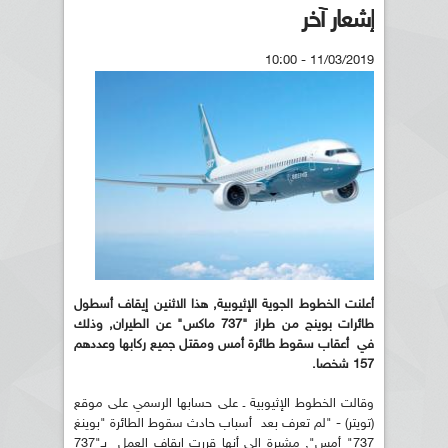
إشعار آخر
11/03/2019 - 10:00
أعلنت الخطوط الجوية الإثيوبية, هذا الاثنين إيقاف أسطول
طائرات بوينج من طراز "737 ماكس" عن الطيران, وذلك
في أعقاب سقوط طائرة أمس ومقتل جميع ركابها وعددهم
157 شخصا.
وقالت الخطوط الإثيوبية ـ على حسابها الرسمي على موقع
(تويتر) - "لم تعرف بعد أسباب حادث سقوط الطائرة "بوينغ
737" أمس", مشيرة إلى أنها قررت إيقاف العمل بـ"737