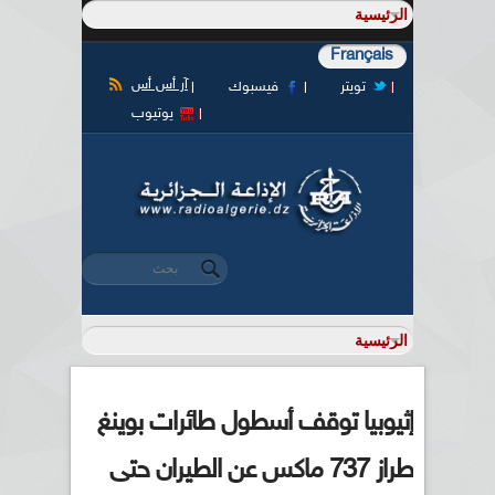
Français
آر أس أس
تويتر
فيسبوك
يوتيوب
‏بحث ‏
استمارة البحث
إثيوبيا توقف أسطول طائرات بوينغ
طراز 737 ماكس عن الطيران حتى