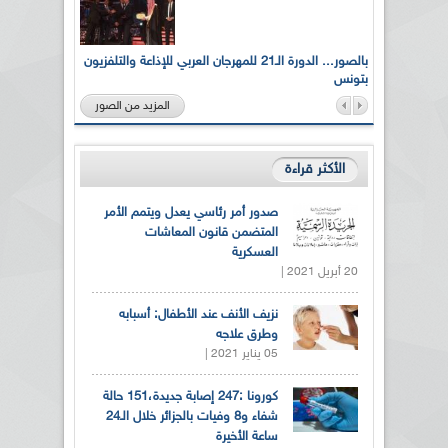
لى أرواح
بالصور... الدورة الـ21 للمهرجان العربي للإذاعة والتلفزيون
بتونس
المزيد من الصور
الأكثر قراءة
صدور أمر رئاسي يعدل ويتمم الأمر
المتضمن قانون المعاشات
العسكرية
20 أبريل 2021 |
نزيف الأنف عند الأطفال: أسبابه
وطرق علاجه
05 يناير 2021 |
كورونا :247 إصابة جديدة،151 حالة
شفاء و8 وفيات بالجزائر خلال الـ24
ساعة الأخيرة