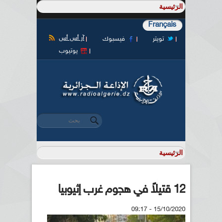
Français
آر أس أس
تويتر
فيسبوك
يوتيوب
‏بحث ‏
استمارة البحث
12 قتيلاً في هجوم غرب إثيوبيا
15/10/2020 - 09:17