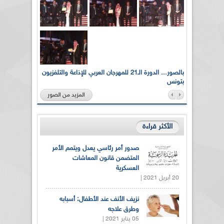
لى أرواح
بالصور... الدورة الـ21 للمهرجان العربي للإذاعة والتلفزيون
بتونس
المزيد من الصور
الأكثر قراءة
صدور أمر رئاسي يعدل ويتمم الأمر
المتضمن قانون المعاشات
العسكرية
20 أبريل 2021 |
نزيف الأنف عند الأطفال: أسبابه
وطرق علاجه
05 يناير 2021 |