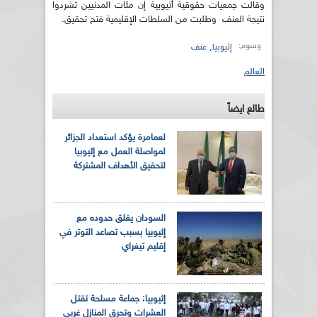
وقالت جمعيات حقوقية أثيوبية إن مئات المدنيين تشردوا
نتيجة العنف وطلبت من السلطات الإقليمية فتح تحقيق.
وسوم:
,
إثيوبيا
عنف
العالم
طالع ايضاً
لعمامرة يؤكد استعداد الجزائر
لمواصلة العمل مع إثيوبيا
لتحقيق الأهداف المشتركة
السودان يغلق حدوده مع
إثيوبيا بسبب تصاعد التوتر في
إقليم تيغراي
إثيوبيا: جماعة مسلحة تقتل
العشرات وتحرق المنازل غربي