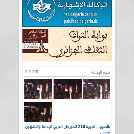
صور الإذاعة
لى أرواح
بالصور... الدورة الـ21 للمهرجان العربي للإذاعة والتلفزيون
بتونس