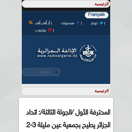
Français
آر أس أس
تويتر
فيسبوك
يوتيوب
‏بحث ‏
استمارة البحث
المحترفة الأول /الجولة الثالثة/: اتحاد
الجزائر يطيح بجمعية عين مليلة 3-2