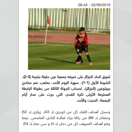
02/09/2019 - 09:43
تفوق اتحاد الجزائر على ضيفه جمعية عين مليلة بنتيجة (3-2)،
الشوط الأول (1-1)، سهرة اليوم الأحد، بملعب عمر حمادي
ببولوغين (الجزائر)، لحساب الجولة الثالثة من بطولة الرابطة
المحترفة الأولى لكرة القدم، التي جرت على مدار أيام
الجمعة، السبت والأحد.
وسجل أهداف اللقاء كل من كودري (د 43)، زواري (د 52)
ومفتاح (د 88) من ركلة جزاء لفائدة النادي العاصمي. بينما
وقع أهداف الضيوف كل من دمان (د 4) و سي عمار (د 54).