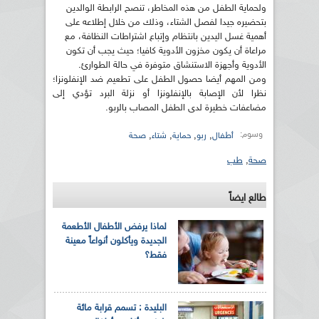
‫ولحماية الطفل من هذه المخاطر، تنصح الرابطة الوالدين
بتحضيره جيدا لفصل‬ ‫الشتاء، وذلك من خلال إطلاعه على
أهمية غسل اليدين بانتظام وإتباع‬ ‫اشتراطات النظافة، مع
مراعاة أن يكون مخزون الأدوية كافيا؛ حيث يجب أن‬ ‫تكون
الأدوية وأجهزة الاستنشاق متوفرة في حالة الطوارئ. ‬
‫ومن المهم أيضا حصول الطفل على تطعيم ضد الإنفلونزا؛
نظرا لأن الإصابة‬ ‫بالإنفلونزا أو نزلة البرد تؤدي إلى
مضاعفات خطيرة لدى الطفل المصاب‬ ‫بالربو.
وسوم:
,
,
,
,
أطفال
ربو
حماية
شتاء
صحة
صحة
,
طب
طالع ايضاً
لماذا يرفض الأطفال الأطعمة
الجديدة ويأكلون أنواعاً معينة
فقط؟
البليدة : تسمم قرابة مائة