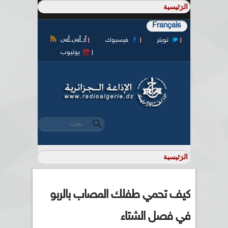
Français
آر أس أس
تويتر
فيسبوك
يوتيوب
‏بحث ‏
استمارة البحث
كيف تحمي طفلك المصاب بالربو
في فصل الشتاء