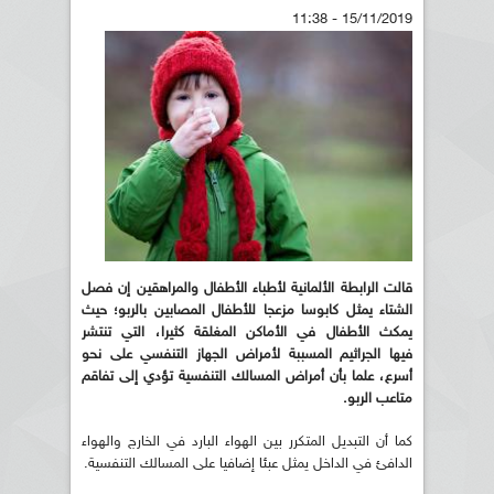
15/11/2019 - 11:38
قالت الرابطة الألمانية لأطباء‬ ‫الأطفال والمراهقين إن فصل
الشتاء يمثل كابوسا مزعجا للأطفال المصابين‬ ‫بالربو؛ حيث
يمكث الأطفال في الأماكن المغلقة كثيرا، التي تنتشر
فيها‬ ‫الجراثيم المسببة لأمراض الجهاز التنفسي على نحو
أسرع، علما بأن أمراض‬ ‫المسالك التنفسية تؤدي إلى تفاقم
متاعب الربو.‬
‫كما أن التبديل المتكرر بين الهواء البارد في الخارج والهواء
الدافئ في‬ ‫الداخل يمثل عبئا إضافيا على المسالك التنفسية.‬