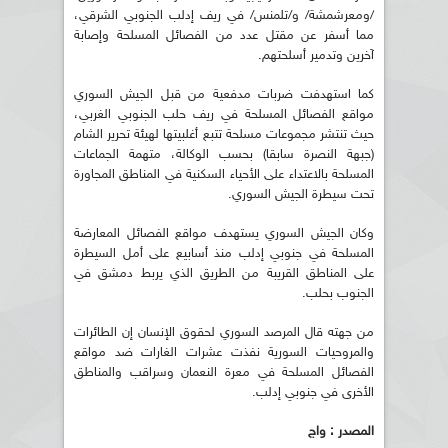
/ومعرشمشة/ و/تلمنس/ في ريف إدلب الجنوبي الشرقي،
مما أسفر عن مقتل عدد من الفصائل المسلحة وإصابة
آخرين وتدمير أسلحتهم.
كما استهدفت ضربات مدفعية من قبل الجيش السوري
مواقع الفصائل المسلحة في ريف حلب الجنوبي الغربي،
حيث تنتشر مجموعات مسلحة تتبع أغلبيتها لهيئة تحرير الشام
(جبهة النصرة سابقا) بحسب الوكالة، متهمة الجماعات
المسلحة بالاعتداء على الأحياء السكنية في المناطق المجاورة
تحت سيطرة الجيش السوري.
وكان الجيش السوري يستهدف مواقع الفصائل المعارضة
المسلحة في جنوبي إدلب منذ أسابيع على أمل السيطرة
على المناطق القريبة من الطريق الذي يربط دمشق في
الجنوب بحلب.
من جهته قال المرصد السوري لحقوق الإنسان إن الطائرات
والمروحيات السورية نفذت عشرات الغارات ضد مواقع
الفصائل المسلحة في معرة النعمان وسراقب والمناطق
الأخرى في جنوبي إدلب.
المصدر : واج