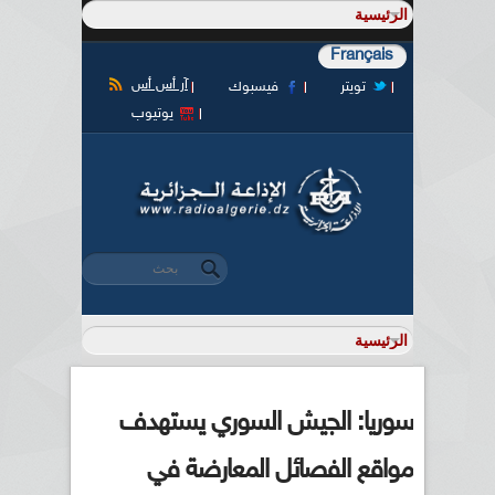
Français
آر أس أس
تويتر
فيسبوك
يوتيوب
‏بحث ‏
استمارة البحث
سوريا: الجيش السوري يستهدف
مواقع الفصائل المعارضة في