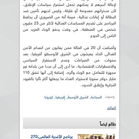
لإعالة أسرهم لا يمكنهم تحمل استمرار سياسات الإغلاق،
لأن مدخراتهم معدومة أو قليلة، وليس لديهم تأمين ضد
البطالة أو إعانات غذائية، مبينة أنه من الضروري أن يحافظ
البرنامج على تقديم المساعدات الغذائية لأكثر من 23 مليون
شخص في المنطقة، في وقت يدفع الوباء المزيد من
الناس إلى الجوع.
وأضافت أن 20 في المائة ممن يعانون من انعدام الأمن
الغذائي الحاد يعيشون في الشرق الأوسطو أفريقيا، بعد
سنوات من الصراعات وعدم الاستقرار السياسي
والاضطرابات الاقتصادية، ما أدى إلى أن عددا من بلدانه غير
مجهزة للتعامل مع الوباء وأثره، إضافة إلى أنها تنفق 110
مليار دولار سنويا لاستيراد الغذاء ما يجعلها أكثر تأثرا بالقيود
التجارية وإغلاق الحدود.
وسوم:
,
,
,
المجاعة
الشرق الأوسط
إفريقيا
كورونا
العالم
طالع ايضاً
برنامج الأغدية العالمي:270