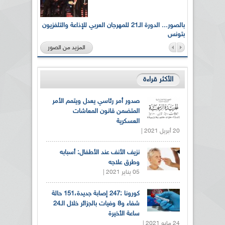
لى أرواح
بالصور... الدورة الـ21 للمهرجان العربي للإذاعة والتلفزيون
بتونس
المزيد من الصور
الأكثر قراءة
صدور أمر رئاسي يعدل ويتمم الأمر
المتضمن قانون المعاشات
العسكرية
20 أبريل 2021 |
نزيف الأنف عند الأطفال: أسبابه
وطرق علاجه
05 يناير 2021 |
كورونا :247 إصابة جديدة،151 حالة
شفاء و8 وفيات بالجزائر خلال الـ24
ساعة الأخيرة
24 مايو 2021 |