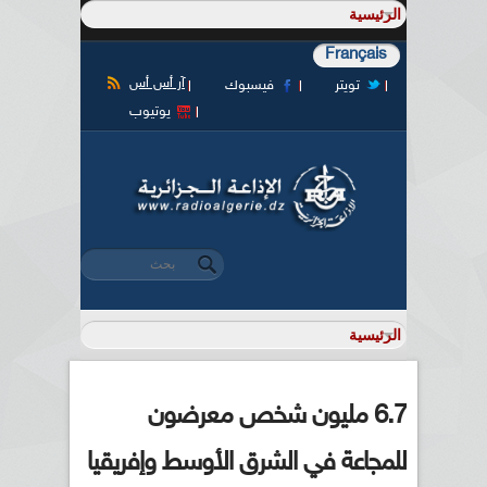
Français
آر أس أس
تويتر
فيسبوك
يوتيوب
‏بحث ‏
استمارة البحث
6.7 مليون شخص معرضون
للمجاعة في الشرق الأوسط وإفريقيا