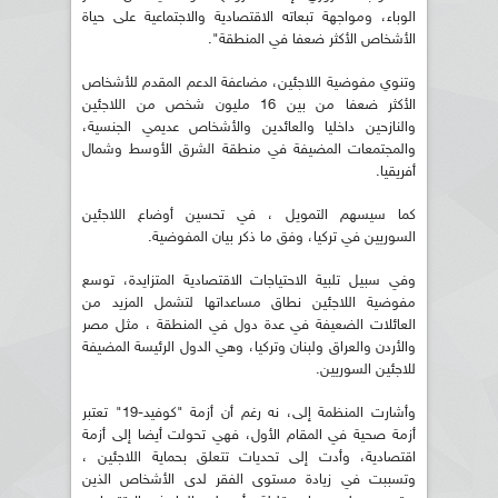
الوباء، ومواجهة تبعاته الاقتصادية والاجتماعية على حياة
الأشخاص الأكثر ضعفا في المنطقة".
وتنوي مفوضية اللاجئين، مضاعفة الدعم المقدم للأشخاص
الأكثر ضعفا من بين 16 مليون شخص من اللاجئين
والنازحين داخليا والعائدين والأشخاص عديمي الجنسية،
والمجتمعات المضيفة في منطقة الشرق الأوسط وشمال
أفريقيا.
كما سيسهم التمويل ، في تحسين أوضاع اللاجئين
السوريين في تركيا، وفق ما ذكر بيان المفوضية.
وفي سبيل تلبية الاحتياجات الاقتصادية المتزايدة، توسع
مفوضية اللاجئين نطاق مساعداتها لتشمل المزيد من
العائلات الضعيفة في عدة دول في المنطقة ، مثل مصر
والأردن والعراق ولبنان وتركيا، وهي الدول الرئيسة المضيفة
للاجئين السوريين.
وأشارت المنظمة إلى، نه رغم أن أزمة "كوفيد-19" تعتبر
أزمة صحية في المقام الأول، فهي تحولت أيضا إلى أزمة
اقتصادية، وأدت إلى تحديات تتعلق بحماية اللاجئين ،
وتسببت في زيادة مستوى الفقر لدى الأشخاص الذين