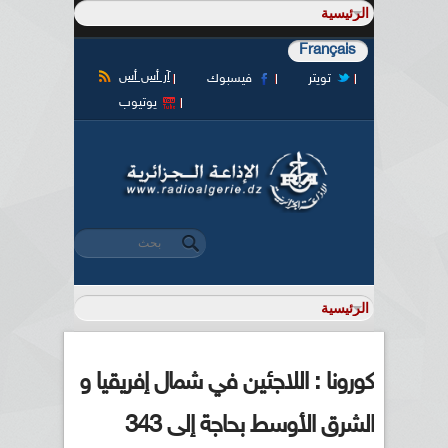
Français
آر أس أس
تويتر
فيسبوك
يوتيوب
‏بحث ‏
استمارة البحث
كورونا : اللاجئين في شمال إفريقيا و
الشرق الأوسط بحاجة إلى 343