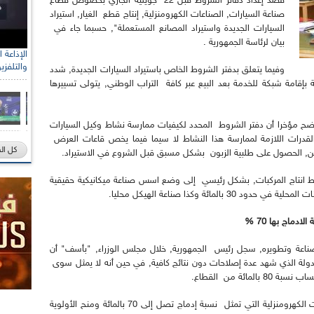
قصد إعداد دفاتر الشروط قبل 22 جويلية الجاري بخصوص قطاع
صناعة السيارات, الصناعات الكهرومنزلية, إنتاج قطع الغيار, استيراد
السيارات الجديدة واستيراد المصانع المستعملة", حسبما جاء في
بيان لرئاسة الجمهورية .
والتلفزي
وفيما يتعلق بدفتر الشروط الخاص باستيراد السيارات الجديدة, شدد
إقامة شبكة للخدمة بعد البيع عبر كافة التراب الوطني, يتولى تسييرها
أوضح مؤخرا أن دفتر الشروط المحدد لكيفيات ممارسة نشاط وكيل السيارات
القدرات اللازمة لممارسة هذا النشاط لا سيما فيما يخص قاعات العرض
كل ال
ن, الحصول على طلبية الزبون بشكل مسبق قبل الشروع في الاستيراد.
ط انتاج المركبات, بشكل رئيسي إلى وضع اسس صناعة ميكانيكية حقيقية
لمائة وكذا صناعة الهيكل محليا.
دماج بها 70 %
ناعة وتطويره, سجل رئيس الجمهورية, خلال مجلس الوزراء, "بأسف" أن
دولة الذي شهد عدة إصلاحات دون نتائج كافية, في حين أنه لا يمثل سوى
وأمر الرئيس وزير الصناعة بتحرير مؤسسات الصناعات الكهرومنزلية التي تمثل نسبة إدماج تصل إلى 70 بالمائة ومنح الأولوية