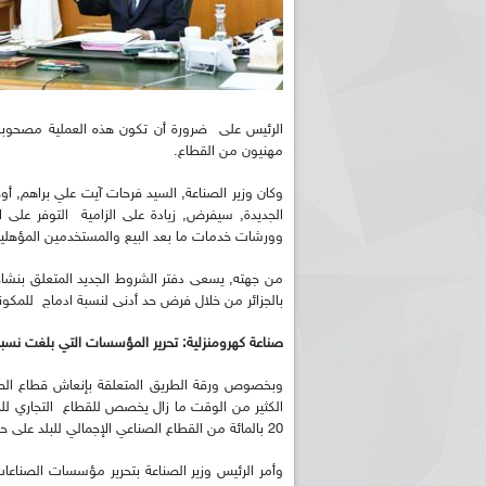
الرئيس على ضرورة أن تكون هذه العملية مصحوبة ب
مهنيون من القطاع.
وكان وزير الصناعة, السيد فرحات آيت علي براهم, 
الجديدة, سيفرض, زيادة على الزامية التوفر على 
وورشات خدمات ما بعد البيع والمستخدمين المؤهلي
من جهته, يسعى دفتر الشروط الجديد المتعلق بنشا
بالجزائر من خلال فرض حد أدنى لنسبة ادماج للمكونات المحلية في حدود 30 با
صناعة كهرومنزلية: تحرير المؤسسات التي بلغت نسبة الا
وبخصوص ورقة الطريق المتعلقة بإنعاش قطاع الص
الكثير من الوقت ما زال يخصص للقطاع التجاري لل
20 بالمائة من القطاع الصناعي الإجمالي للبلد على حساب نسبة 80 بالمائة من القطاع.