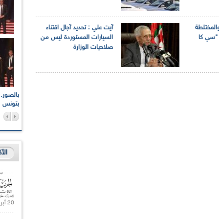
المختلطة
آيت علي : تحديد آجال اقتناء
 "سي كا
السيارات المستوردة ليس من
صلاحيات الوزارة
اعات الوطنية والجهوية
الإذاعة الجزائرية تقف دقيقة صمت ترحما على أرواح شهداء
ر 2021
17 أكتوبر 1961
بتونس
الأ
20 أبريل 2021 |