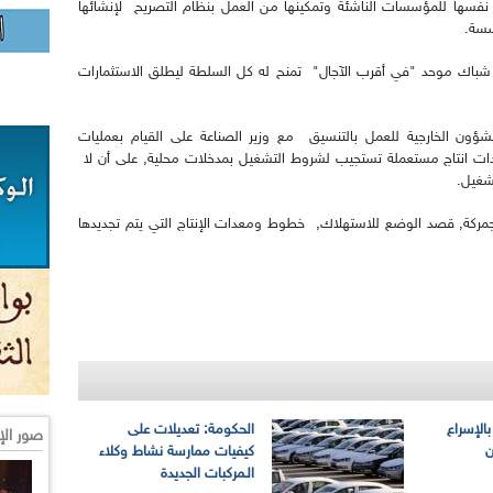
 نفسها للمؤسسات الناشئة وتمكينها من العمل بنظام التصريح لإنشائها
ؤسسة.
ث شباك موحد "في أقرب الآجال" تمنح له كل السلطة ليطلق الاستثمارات
شؤون الخارجية للعمل بالتنسيق مع وزير الصناعة على القيام بعمليات
دات انتاج مستعملة تستجيب لشروط التشغيل بمدخلات محلية, على أن لا
شغيل.
الية التكميلي ل2020, قد رخص بجمركة, قصد الوضع للاستهلاك, خطوط ومعدات الإنتاج التي يتم تجديدها
بالإسراع
الحكومة: تعديلات على
صور الإ
ن
كيفيات ممارسة نشاط وكلاء
الـمركبات الجديدة