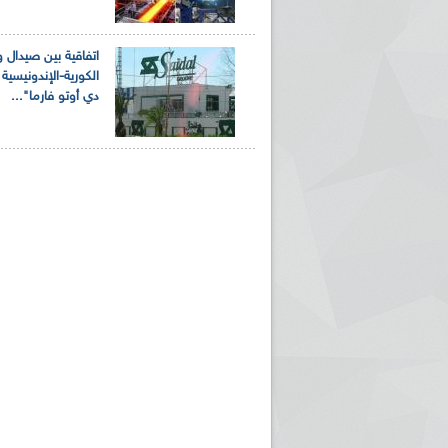
اتفاقية بين صيدال و
الكورية-الإندونيسية
دي أوتو فارما"...
ريم الإذاعة الجزائرية للرياضيين البارالمبيين المتوجين
بالصور... اللقاء الوطني لمديري الإذ
اليات في طوكيو
حول مرافقة وتغطية الإنتخابات المحلية لـ27 نوفمب