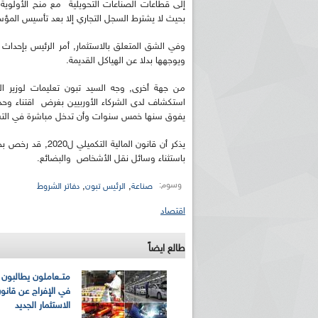
إلى قطاعات الصناعات التحويلية مع منح الأولوية
بحيث لا يشترط السجل التجاري إلا بعد تأسيس الم
وفي الشق المتعلق بالاستثمار, أمر الرئيس بإحدا
ويوجهها بدلا عن الهياكل القديمة.
من جهة أخرى, وجه السيد تبون تعليمات لوزير ال
استكشاف لدى الشركاء الأوربيين بغرض اقتناء وح
يفوق سنها خمس سنوات وأن تدخل مباشرة في الت
يذكر أن قانون الم
باستثناء وسائل نقل الأشخاص والبضائع.
وسوم:
,
,
صناعة
الرئيس تبون
دفاتر الشروط
اقتصاد
طالع ايضاً
متــعاملون يطالبون 
في الإفراج عن قانو
الاستثمار الجديد