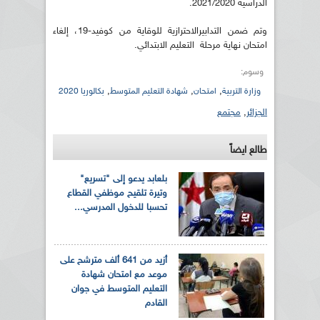
الدراسية 2021/2020.
وتم ضمن التدابيرالاحترازية للوقاية من كوفيد-19، إلغاء
امتحان نهاية مرحلة التعليم الابتدائي.
وسوم:
,
,
,
وزارة التربية
امتحان
شهادة التعليم المتوسط
بكالوريا 2020
الجزائر
,
مجتمع
طالع ايضاً
بلعابد يدعو إلى "تسريع"
وتيرة تلقيح موظفي القطاع
تحسبا للدخول المدرسي...
أزيد من 641 ألف مترشح على
موعد مع امتحان شهادة
التعليم المتوسط في جوان
القادم