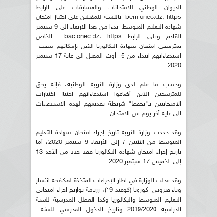
الديوان الوطني للامتحانات والمسابقات على الرابط
bem.onec.dz: https بالنسبة للمقبلين على اجتياز امتحان
شهادة التعليم المتوسط بدءا من هذا الاربعاء الى 9 سبتمبر
القادم وعلى الرابط bac.onec.dz: https الخاص
بمترشحي امتحان شهادة البكالوريا الذين بإمكانهم سحب
استدعاءاتهم ابتداء من 5 أوت المقبل الى غاية 17 سبتمبر
2020 .
وحسب ما علم لدى وزارة التربية الوطنية، فإنه يحق
للمترشحين الذين أضاعوا استدعاءاتهم اجتياز اختبارات
الامتحانيين بـ"تحفظ" شريطة تقديمهم لهذه الاستدعاءات
الى غاية آخر يوم من الامتحان.
وقد حددت وزارة التربية تاريخ إجراء امتحان شهادة التعليم
المتوسط من الاثنين 7 إلى الأربعاء 9 سبتمبر 2020، أما
تاريخ إجراء امتحان شهادة البكالوريا فقد حدد من الأحد 13
إلى الخميس 17 سبتمبر 2020.
وقد عدلت الوزارة في اطار الإجراءات المتخذة لمكافحة انتشار
وباء فيروس كورونا (كوفيد-19)، رزنامة تواريخ اجراء امتحاني
التعليم المتوسط والبكالوريا وكذا العطل المدرسية للسنة
الدراسية 2019/2020 وتاريخ الدخول المدرسي للسنة