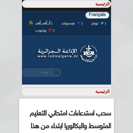
Français
آر أس أس
تويتر
فيسبوك
يوتيوب
‏بحث ‏
استمارة البحث
سحب استدعاءات امتحاني التعليم
المتوسط والبكالوريا ابتداء من هذا