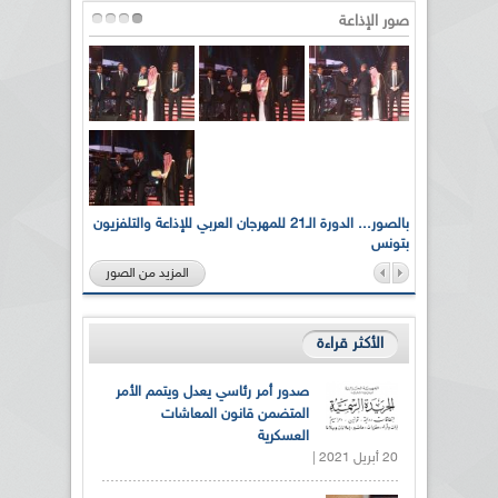
صور الإذاعة
لى أرواح
بالصور... الدورة الـ21 للمهرجان العربي للإذاعة والتلفزيون
بتونس
المزيد من الصور
الأكثر قراءة
صدور أمر رئاسي يعدل ويتمم الأمر
المتضمن قانون المعاشات
العسكرية
20 أبريل 2021 |