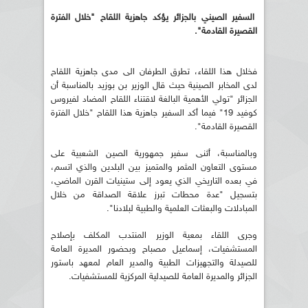
السفير الصيني بالجزائر يؤكد جاهزية اللقاح "خلال الفترة
القصيرة القادمة
".
فخلال هذا اللقاء، تطرق الطرفان الى مدى جاهزية اللقاح
لدى المخابر الصينية حيث قال الوزير بن بوزيد بالمناسبة أن
الجزائر "تولي الأهمية البالغة لاقتناء اللقاح المضاد لفيروس
كوفيد 19" فيما أكد السفير جاهزية هذا اللقاح "خلال الفترة
القصيرة القادمة".
وبالمناسبة، أثنى سفير جمهورية الصين الشعبية على
مستوى التعاون المثمر والمتميز بين البلدين والذي اتسم،
في بعده التاريخي الذي يعود إلى ستينيات القرن الماضي،
بتسجيل "عدة محطات تبرز علاقة الصداقة من خلال
المبادلات والبعثات العلمية والطبية لبلادنا".
وجرى اللقاء بمعية الوزير المنتدب المكلف بإصلاح
المستشفيات، إسماعيل مصباح وبحضور المديرة العامة
للصيدلة والتجهيزات الطبية والمدير العام لمعهد باستور
الجزائر والمديرة العامة للصيدلية المركزية للمستشفيات.