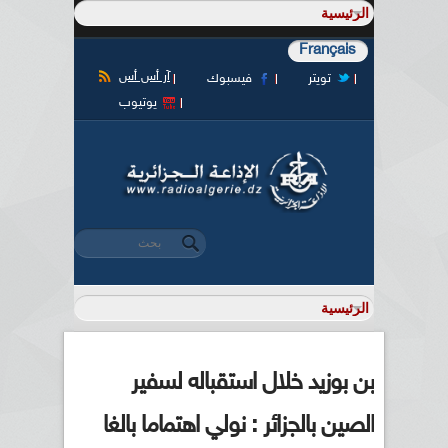
Français
آر أس أس
تويتر
فيسبوك
يوتيوب
‏بحث ‏
استمارة البحث
بن بوزيد خلال استقباله لسفير
الصين بالجزائر : نولي اهتماما بالغا