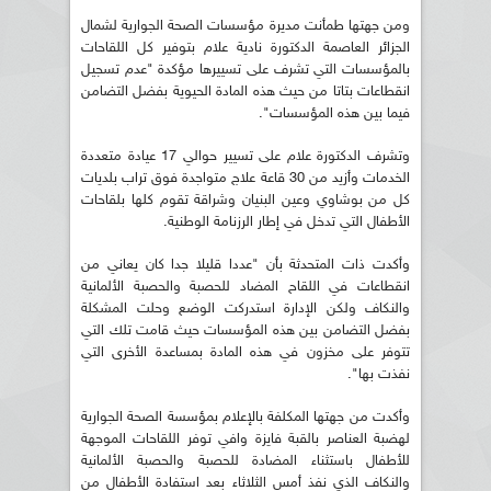
ومن جهتها طمأنت مديرة مؤسسات الصحة الجوارية لشمال
الجزائر العاصمة الدكتورة نادية علام بتوفير كل اللقاحات
بالمؤسسات التي تشرف على تسييرها مؤكدة "عدم تسجيل
انقطاعات بتاتا من حيث هذه المادة الحيوية بفضل التضامن
فيما بين هذه المؤسسات".
وتشرف الدكتورة علام على تسيير حوالي 17 عيادة متعددة
الخدمات وأزيد من 30 قاعة علاج متواجدة فوق تراب بلديات
كل من بوشاوي وعين البنيان وشراقة تقوم كلها بلقاحات
الأطفال التي تدخل في إطار الرزنامة الوطنية.
وأكدت ذات المتحدثة بأن "عددا قليلا جدا كان يعاني من
انقطاعات في اللقاح المضاد للحصبة والحصبة الألمانية
والنكاف ولكن الإدارة استدركت الوضع وحلت المشكلة
بفضل التضامن بين هذه المؤسسات حيث قامت تلك التي
تتوفر على مخزون في هذه المادة بمساعدة الأخرى التي
نفذت بها".
وأكدت من جهتها المكلفة بالإعلام بمؤسسة الصحة الجوارية
لهضبة العناصر بالقبة فايزة وافي توفر اللقاحات الموجهة
للأطفال باستثناء المضادة للحصبة والحصبة الألمانية
والنكاف الذي نفذ أمس الثلاثاء بعد استفادة الأطفال من