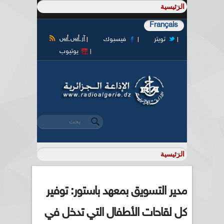
Français
آر أس أس
تويتر
فيسبوك
يوتيوب
‏بحث ‏
استمارة البحث
مدير التسويق بمعهد باستور: توفير
كل لقاحات الأطفال التي تدخل في