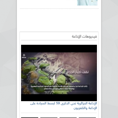
فيديوهات الإذاعة
رئيس اللجنة الوطنية الجزائرية للتضامن مع الشعب
الإذاعة الجزائرية تحي الذكرى 59 لبسط السيادة على
الإذاعة والتلفزيون
الصحراوي السيد سعيد العياشي