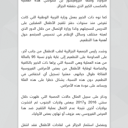
الأولياء وصفا البروفيسور بن سنوسي هذه العملية
بالمكسب الكبير الذي حققته الجزائر.
كما نوه ذات الخبير بعمل وزارة التربية الوطنية التي كانت
تفرض منذ سنوات دفتر تلقيح الأطفال المقبلين على
التدريس لتسجيلهم وكذا وزارة الإتصال من خلال الدور الذي
لعبته مختلف وسائل الإعلام في تحسيس المجتمع حول
أهمية هذا التطعيم.
وشدد رئيس الجمعية الجزائرية لطب الاطفال من جانب آخر،
على المداومة على التطعيم إلى غاية بلوغ نسبة 95 بالمائة
من هذه العملية وهي النسبة التي يراها ذات الخبير بالكافية
والضامنة لوقاية الأطفال من بعض الأمراض الفيروسية
الفتاكة طوال حياتهم، معتبرا تسجيل أي انخفاض في
التطعيم دون هذه النسبة، يشكل خطرا على هذه الفئة
ويساعد على عودة هذه الأمراض.
وذكر على سبيل المثال حالات الحصبة التي ظهرت خلال
سنتي 2016 و2017 ببعض ولايات الجنوب ثم انتشرت
بولايات أخرى نتيجة عدم اكتمال عملية التلقيح ضد هذا
المرض الفيروسي بعد عزوف أو تهاون بعض الأولياء.
وبفضل استثمار الجزائر في لقاحات الأطفال فقد انتقل