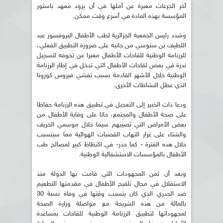
آخر الجرعات معبرة عن أملها في أن يزود معهد باستور
المؤسسة بهذه المادة في أسرع وقت ممكن.
وشدد رئيس الجمعية الجزائرية لطب الأطفال البروفسور عبد
اللطيف بن سنوسي من جانبه على ضرورة التطبيق الفعلي،
للرزنامة الوطنية للقاحات الأطفال معبرا عن تخوفه لتسجيل
ندرة في بعض لقاحات الأطفال التي تدخل في إطار الرزنامة
الوطنية خلال الأشهر القادمة بسبب تفشي فيروس كورونا
الذي عطل النشاطات الأخرى.
ودعا ذات الخبير إلى التعجيل في تطبيق هذه الرزنامة حفاظا
على صحة الأطفال والمجتمع، حاثا على وقاية الأطفال من
بعض الأمراض التي تصيبهم سيما خلال موسمي الخريف
والشتاء على غرار التهاب القصبات الهوائية مما سيتسبب
خلال هذه الفترة - كما حذر- في اكتظاظ كبير لمصالح طب
الأطفال بالمؤسسات الاستشفائية الوطنية.
وبعد أن ثمن المجهودات التي قامت بها الدولة منذ
الاستقلال في مجال تلقيح الأطفال في مقدمتها التطعيم
ضد الجدري الذي كان يتسبب وقتها في وفاة نسبة 30
بالمائة من هذه الشريحة مع مواصلة وزارة الصحة
لمجهوداتها لتطبيق الرزنامة الوطنية للقاحات بمساعدة