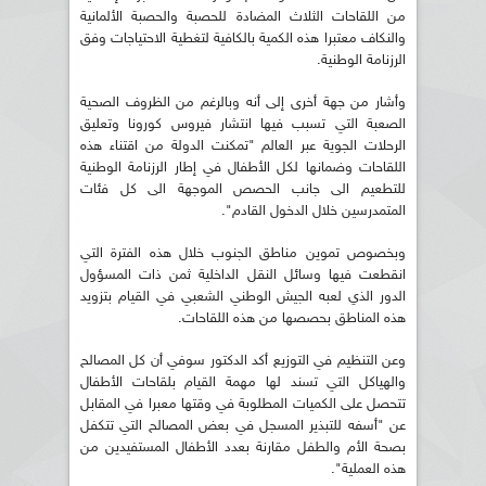
من اللقاحات الثلاث المضادة للحصبة والحصبة الألمانية
والنكاف معتبرا هذه الكمية بالكافية لتغطية الاحتياجات وفق
الرزنامة الوطنية.
وأشار من جهة أخرى إلى أنه وبالرغم من الظروف الصحية
الصعبة التي تسبب فيها انتشار فيروس كورونا وتعليق
الرحلات الجوية عبر العالم "تمكنت الدولة من اقتناء هذه
اللقاحات وضمانها لكل الأطفال في إطار الرزنامة الوطنية
للتطعيم الى جانب الحصص الموجهة الى كل فئات
المتمدرسين خلال الدخول القادم".
وبخصوص تموين مناطق الجنوب خلال هذه الفترة التي
انقطعت فيها وسائل النقل الداخلية ثمن ذات المسؤول
الدور الذي لعبه الجيش الوطني الشعبي في القيام بتزويد
هذه المناطق بحصصها من هذه اللقاحات.
وعن التنظيم في التوزيع أكد الدكتور سوفي أن كل المصالح
والهياكل التي تسند لها مهمة القيام بلقاحات الأطفال
تتحصل على الكميات المطلوبة في وقتها معبرا في المقابل
عن "أسفه للتبذير المسجل في بعض المصالح التي تتكفل
بصحة الأم والطفل مقارنة بعدد الأطفال المستفيدين من
هذه العملية".