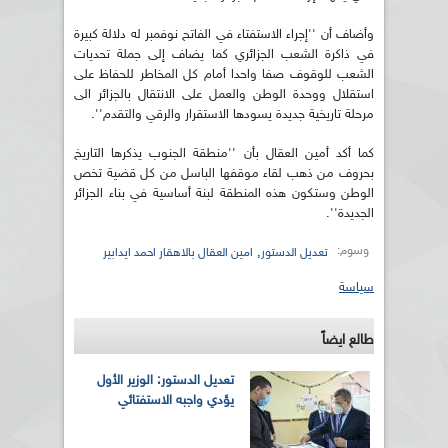
وأضاف أن ''إجراء الاستفتاء في الفاتح نوفمبر له دلالة كبيرة
في ذاكرة الشعب الجزائري كما يضاف إلى جملة تحديات
الشعب للوقوف صفا واحدا أمام كل المخاطر للحفاظ على
استقلال ووحدة الوطن والعمل على الانتقال بالجزائر الى
مرحلة تاريخية جديدة يسودها الاستقرار والرقي والتقدم''.
كما أكد أمين العقال بأن ''منطقة الجنوب يذكرها التاريخ
بحروف من ذهب لقاء موقفها الباسل من كل قضية تخص
الوطن وستكون هذه المنطقة لبنة أساسية في بناء الجزائر
الجديدة''.
وسوم:
,
تعديل الدستور
امين العقال بالاهقار احمد ايدابير
سياسة
طالع ايضاً
تعديل الدستور: الوزير الأول
يؤدي واجبه الاستفتائي