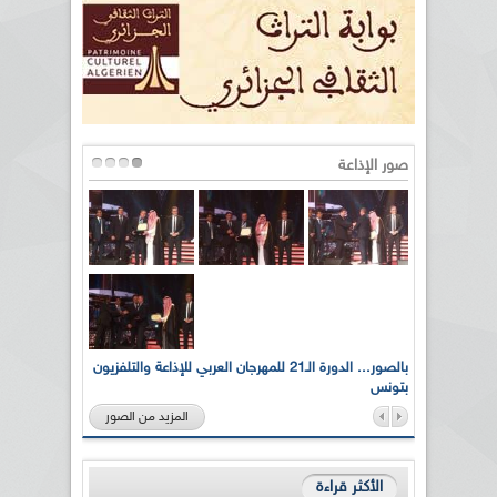
صور الإذاعة
لى أرواح
بالصور... الدورة الـ21 للمهرجان العربي للإذاعة والتلفزيون
بتونس
المزيد من الصور
الأكثر قراءة