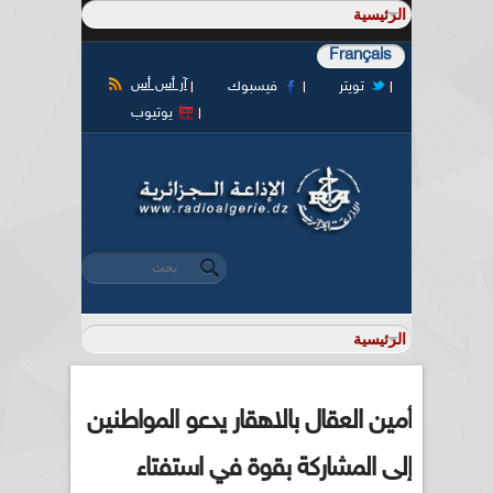
Français
آر أس أس
تويتر
فيسبوك
يوتيوب
‏بحث ‏
استمارة البحث
أمين العقال بالاهقار يدعو المواطنين
إلى المشاركة بقوة في استفتاء