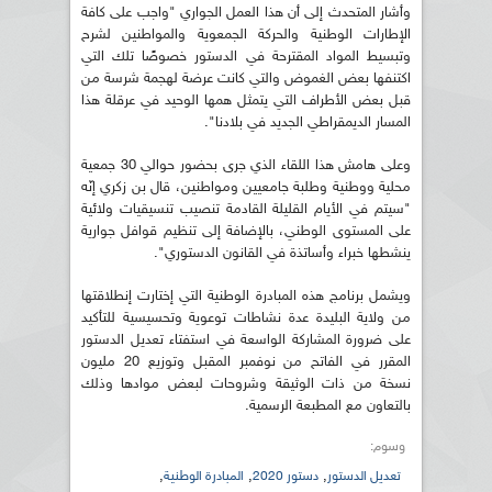
وأشار المتحدث إلى أن هذا العمل الجواري "واجب على كافة
الإطارات الوطنية والحركة الجمعوية والمواطنين لشرح
وتبسيط المواد المقترحة في الدستور خصوصًا تلك التي
اكتنفها بعض الغموض والتي كانت عرضة لهجمة شرسة من
قبل بعض الأطراف التي يتمثل همها الوحيد في عرقلة هذا
المسار الديمقراطي الجديد في بلادنا".
وعلى هامش هذا اللقاء الذي جرى بحضور حوالي 30 جمعية
محلية ووطنية وطلبة جامعيين ومواطنين، قال بن زكري إنّه
"سيتم في الأيام القليلة القادمة تنصيب تنسيقيات ولائية
على المستوى الوطني، بالإضافة إلى تنظيم قوافل جوارية
ينشطها خبراء وأساتذة في القانون الدستوري".
ويشمل برنامج هذه المبادرة الوطنية التي إختارت إنطلاقتها
من ولاية البليدة عدة نشاطات توعوية وتحسيسية للتأكيد
على ضرورة المشاركة الواسعة في استفتاء تعديل الدستور
المقرر في الفاتح من نوفمبر المقبل وتوزيع 20 مليون
نسخة من ذات الوثيقة وشروحات لبعض موادها وذلك
بالتعاون مع المطبعة الرسمية.
وسوم:
,
,
,
تعديل الدستور
دستور 2020
المبادرة الوطنية