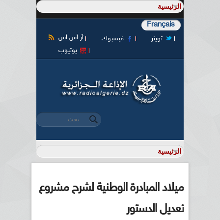
Français
آر أس أس
تويتر
فيسبوك
يوتيوب
‏بحث ‏
استمارة البحث
ميلاد المبادرة الوطنية لشرح مشروع
تعديل الدستور