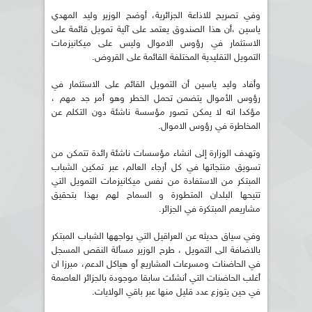
وفي تصريح للاذاعة الجزائرية، أوضح الوزير وليد المهدي
ياسين
،أن هذا الصندوق يعتمد على آلية تمويل قائمة على
الاستثمار في رؤوس الاموال وليس على ميكانيزمات
التمويل التقليدية المختلفة القائمة على القروض.
وأفاد وليد ياسين أن التمويل القائم على الاستثمار في
رؤوس الأموال يتضمن تحمل الخطر وهو أمر جد مهم ،
مؤكدا انه لا يمكن تصور مؤسسة ناشئة دون التكلم عن
المخاطرة في رؤوس الاموال.
وتهدف الوزارة إلى انشاء مؤسسات ناشئة رائدة تتمكن من
تسويق منتجاتها في كل أرجاء العالم، عبر تمكين الشباب
المبتكر من الاستفادة من نفس ميكانيزمات التمويل التي
تتيحها البلدان المتطورة و السماح لهم بهذا بتحقيق
مشاريعم المبتكرة في الجزائر.
وفي سياق حديثه عن العراقيل التي يواجهها الشباب المبتكر
بالاضافة الى التمويل ، طرح الوزير مسألة النقص المسجل
في الحاضنات ومسرعات المشاريع أو هياكل الدعم، مبرزا ان
أغلب الحاضنات التي أنشئت سابقا موجودة بالجزائر العاصمة
في حين يتوزع عدد قليل منها عبر باقي الولايات.