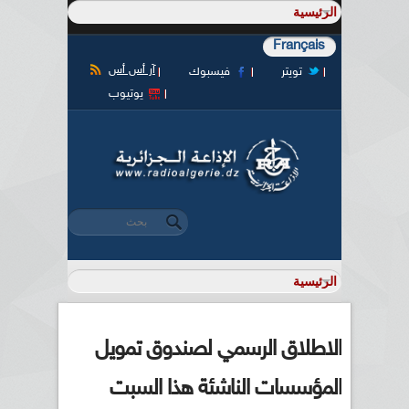
Français
آر أس أس
تويتر
فيسبوك
يوتيوب
‏بحث ‏
استمارة البحث
الاطلاق الرسمي لصندوق تمويل
المؤسسات الناشئة هذا السبت