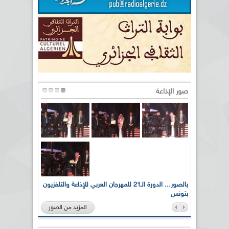
صور الإذاعة
لى أرواح
بالصور... الدورة الـ21 للمهرجان العربي للإذاعة والتلفزيون
بتونس
المزيد من الصور