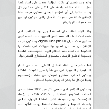
وأكد وليد ياسين أن دائرته الوزارية عمدت على إعداد خطة
عمل لانشاء حاضنة واحدة على الأقل على مستوى كل
ولاية، مشيرا إلى أن المؤتمر الوطني سيكون فرصة أيضا
لإطلاق شبكة من مسرعات الأعمال والتي سيكون لها دور
في دعم الابتكار بالجزائر.
وذكر الوزير المنتدب أن الطبعة الاولى لهذا المؤتمر، الذي
ينظم تحت الرعاية السامية لرئيس الجمهورية عبد المجيد تبون
ستكون تحت عنوانَ Algeria Disrupt2020 وستكون فرصة
للإعلان عن عدد من التدابير والتسهيلات التي قامت بها
الحكومة في اتجاه دعم النظام البيئي للمؤسسات الناشئة
ولاسيما الاطلاق الرسمي للصندوق الاستثماري الخاص بها.
كما سيتم خلال اللقاء الاطلاق الفعلي للعديد من الاطر
التنظيمية و القانونية التي من شأنها تعزيز الشركات الناشئة
وتمكين اصحاب المشاريع المبتكرة من انشاء مؤسساتهم
بعيدا عن كل ما يمكن ان يعرقل عملية الابتكار .
وسيكون المؤتمر الذي يحصي أكثر من 1000 مشارك من
اصحاب المشاريع المبتكرة و شركات ناشئة و رؤساء
المؤسسات وخبراء فرصة لشرح النشاط الوزاري الخاص
باقتصاد المعرفة و بالمؤسسات الناشئة بهدف التأكيد على
أن هذه المؤسسات "قاطرة اقتصاد الغد.