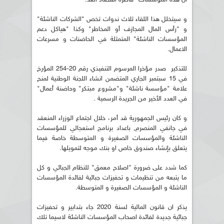
و سيتخلل هذا اللقاء ثلاث ندوات تخص "الشركات الناشئة"
و "رأس المال المجازف أو المخاطر" وكذا "هياكل دعم
المؤسسات الناشئة" المتمثلة في الحاضنات و مسرعات
الاعمال.
للتذكير صدر مؤخرا المرسوم التنفيذي رقم 20-254 المؤرخ
في 15 سبتمبر الجاري المتضمن انشاء اللجنة الوطنية لمنح
علامة "مؤسسة ناشئة" و"مشروع مبتكر" وحاضنة أعمال"
في العدد الأخير من الجريدة الرسمية .
و كان رئيس الجمهورية قد أمر، خلال اجتماع الوزراء المنعقد
في جانفي المنصرم, باعداد برنامج استعجالي للمؤسسات
الناشئة والمؤسسات الصغيرة و المتوسطة خاصة فيما
يتعلق بإنشاء صندوق خاص او بنك موجه لتمويلها.
كما شدد على ضرورة "اصلاح معمق" للنظام الجبائي و كل
ما يتبعه من تنظيمات و تحفيزات جبائية لفائدة المؤسسات
الناشئة و المؤسسات الصغيرة و المتوسطة.
يذكر ان قانون المالية لسنة 2020 جاء بتدابير و تحفيزات
جبائية جديدة لفائدة اصحاب المؤسسات الناشئة لاسيما تلك