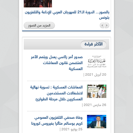
لى أرواح
بالصور... الدورة الـ21 للمهرجان العربي للإذاعة والتلفزيون
بتونس
المزيد من الصور
الأكثر قراءة
صدور أمر رئاسي يعدل ويتمم الأمر
المتضمن قانون المعاشات
العسكرية
20 أبريل 2021 |
المعاشات العسكرية : تسوية نهائية
لانشغالات المستخدمين
العسكريين خلال مرحلة الطوارئ
26 مارس 2021 |
وفاة صحفي التلفزيون العمومي
كريم بوسالم متأثرا بفيروس كورونا
25 يوليو 2021 |