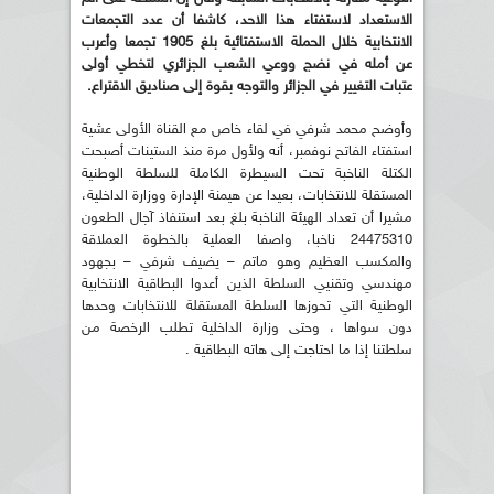
الاستعداد لاستفتاء هذا الاحد، كاشفا أن عدد التجمعات
الانتخابية خلال الحملة الاستفتائية بلغ 1905 تجمعا وأعرب
عن أمله في نضج ووعي الشعب الجزائري لتخطي أولى
عتبات التغيير في الجزائر والتوجه بقوة إلى صناديق الاقتراع.
وأوضح محمد شرفي في لقاء خاص مع القناة الأولى عشية
استفتاء الفاتح نوفمبر، أنه ولأول مرة منذ الستينات أصبحت
الكتلة الناخبة تحت السيطرة الكاملة للسلطة الوطنية
المستقلة للانتخابات، بعيدا عن هيمنة الإدارة ووزارة الداخلية،
مشيرا أن تعداد الهيئة الناخبة بلغ بعد استنفاذ آجال الطعون
24475310 ناخبا، واصفا العملية بالخطوة العملاقة
والمكسب العظيم وهو ماتم – يضيف شرفي – بجهود
مهندسي وتقنيي السلطة الذين أعدوا البطاقية الانتخابية
الوطنية التي تحوزها السلطة المستقلة للانتخابات وحدها
دون سواها ، وحتى وزارة الداخلية تطلب الرخصة من
سلطتنا إذا ما احتاجت إلى هاته البطاقية .