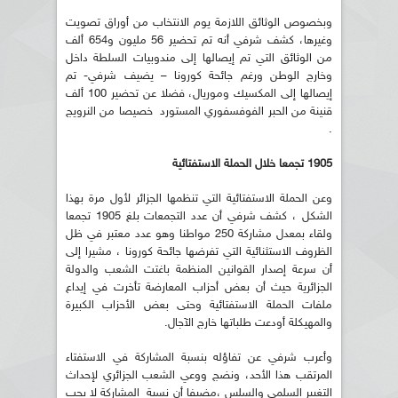
وبخصوص الوثائق اللازمة يوم الانتخاب من أوراق تصويت
وغيرها، كشف شرفي أنه تم تحضير 56 مليون و654 ألف
من الوثائق التي تم إيصالها إلى مندوبيات السلطة داخل
وخارج الوطن ورغم جائحة كورونا – يضيف شرفي- تم
إيصالها إلى المكسيك وموريال، فضلا عن تحضير 100 ألف
قنينة من الحبر الفوفسفوري المستورد خصيصا من النرويج
.
1905 تجمعا خلال الحملة الاستفتائية
وعن الحملة الاستفتائية التي تنظمها الجزائر لأول مرة بهذا
الشكل ، كشف شرفي أن عدد التجمعات بلغ 1905 تجمعا
ولقاء بمعدل مشاركة 250 مواطنا وهو عدد معتبر في ظل
الظروف الاستثنائية التي تفرضها جائحة كورونا ، مشيرا إلى
أن سرعة إصدار القوانين المنظمة باغتت الشعب والدولة
الجزائرية حيث أن بعض أحزاب المعارضة تأخرت في إيداع
ملفات الحملة الاستفتائية وحتى بعض الأحزاب الكبيرة
والمهيكلة أودعت طلباتها خارج الآجال.
وأعرب شرفي عن تفاؤله بنسبة المشاركة في الاستفتاء
المرتقب هذا الأحد، ونضج ووعي الشعب الجزائري لإحداث
التغيير السلمي والسلس ،مضيفا أن نسبة المشاركة لا يجب