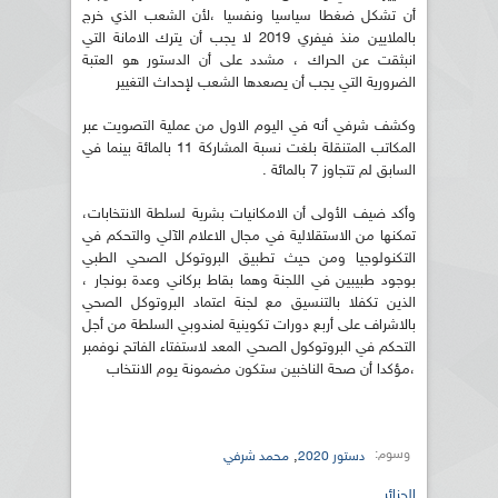
أن تشكل ضغطا سياسيا ونفسيا ،لأن الشعب الذي خرج
بالملايين منذ فيفري 2019 لا يجب أن يترك الامانة التي
انبثقت عن الحراك ، مشدد على أن الدستور هو العتبة
الضرورية التي يجب أن يصعدها الشعب لإحداث التغيير
وكشف شرفي أنه في اليوم الاول من عملية التصويت عبر
المكاتب المتنقلة بلغت نسبة المشاركة 11 بالمائة بينما في
السابق لم تتجاوز 7 بالمائة .
وأكد ضيف الأولى أن الامكانيات بشرية لسلطة الانتخابات،
تمكنها من الاستقلالية في مجال الاعلام الآلي والتحكم في
التكنولوجيا ومن حيث تطبيق البروتوكل الصحي الطبي
بوجود طبيبين في اللجنة وهما بقاط بركاني وعدة بونجار ،
الذين تكفلا بالتنسيق مع لجنة اعتماد البروتوكل الصحي
بالاشراف على أربع دورات تكوينية لمندوبي السلطة من أجل
التحكم في البروتوكول الصحي المعد لاستفتاء الفاتح نوفمبر
،مؤكدا أن صحة الناخبين ستكون مضمونة يوم الانتخاب
وسوم:
,
دستور 2020
محمد شرفي
الجزائر