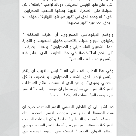
التي اعلن عنها الرئيس الامريكي دونالد ترامب "باطلة"، لأن
السيادة على الصحراء الغربية يملكها الشعب الصحراوي،
الذي " له وحده الحق في تقرير صياغتها النهائية"، مؤكدا انه
لا يحق لاحد غيره تقرير مصيرها.
واوضح الدبلوماسي الصحراوي، أن اطرف الصفقة "
يمتهنون البيع والشراء، باغتصاب حقوق الشعوب، و التجارة
بدماء الشعبين الفلسطيني و الصحراوي"، و هذا - يضيف -
"لن ينجح ابدا"،خاصة في هذا الظرف، الذي يغادر فيه
الرئيس ترامب البيت الابيض".
وفي هذا الاطار، لفت الى انه " ليس بالغريب أن يتنكر
الرئيس ترامب لحق الشعب الصحراوي، و يتصرف بشكل
شخصي وفردي"، و هو الذي لا يعترف بنتائج الانتخابات
الامريكية، مبرزا في سياق متصل ان موقف ترامب " لا يعبر
عن موقف المؤسسات الامريكية الجديدة".
كما أشار الى أن الناطق الرسمي للأمم المتحدة، صرح ان
هذه الصفقة لا تغير من موقف الامم المتحدة اتجاه
القضية، و"هذا هو الاساس"، خاصة و أن الولايات المتحدة
الامريكية -حسبه- عضو من بين أعضاء الامم المتحدة، و في
النظام الدولي الجديد،" ليست هي القوة الوحيدة في