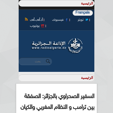
Français
آر أس أس
تويتر
فيسبوك
يوتيوب
‏بحث ‏
استمارة البحث
السفير الصحراوي بالجزائر: الصفقة
بين ترامب و النظام المغربي والكيان