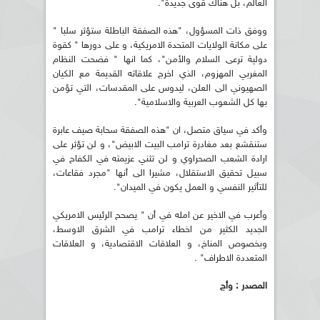
العالم، بل هناك قوى جديدة".
ووفق ذات المسؤول، "هذه الصفقة الباطلة ستؤثر سلبا "
على مكانة الولايات المتحدة الامريكية، و على دورها " كقوة
دولية ترعى السلام والأمن"، كما انها " فضحت النظام
المغربي المهزوم، الذي اخرج علاقاته القديمة مع الكيان
الصهيوني الى العلن، ليدوس على المقدسات، التي تؤمن
بها كل الشعوب العربية والاسلامية".
وأكد في سياق متصل، ان "هذه الصفقة سحابة صيف عابرة
ستنقشع بعد مغادرة ترامب البيت الابيض"، و لن تؤثر على
ارادة الشعب الصحراوي و لن تثني عزيمته في الكفاح في
سبيل تحقيق الاستقلال، مشيرا الى أنها "مجرد فقاعات،
للتأثير النفسي و العمل يكون في الميدان".
وأعرب في الاخير عن امله في أن " يصحح الرئيس الامريكي
الجديد الكثير من اخطاء ترامب في الشرق الاوسط،
وبخصوص المناخ، و العلاقات الاقتصادية، و العلاقات
المتعددة الاطراف" .
المصدر : وأج