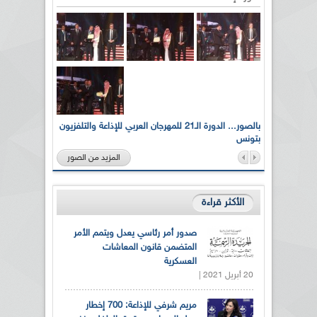
لى أرواح
بالصور... الدورة الـ21 للمهرجان العربي للإذاعة والتلفزيون
بتونس
المزيد من الصور
الأكثر قراءة
صدور أمر رئاسي يعدل ويتمم الأمر
المتضمن قانون المعاشات
العسكرية
20 أبريل 2021 |
مريم شرفي للإذاعة: 700 إخطار