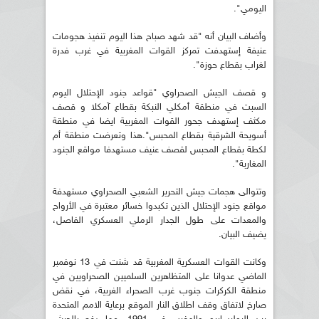
اليومي".
وأضاف البيان أنه "قد شهد صباح هذا اليوم تنفيذ هجومات
عنيفة إستهدفت تمركز القوات المغربية في غرب فدرة
لغراب بقطاع حوزة".
و قصف الجيش الصحراوي "قواعد جنود الإحتلال اليوم
السبت في منطقة أمكلي النبكة بقطاع آمكلا و قصف
مكثف إستهدف جحور القوات المغربية ايضا في منطقة
أسويحة الشرقية بقطاع المحبس".هذا وتعرضت منطقة أم
لكطة بقطاع المحبس لقصف عنيف مستهدفا مواقع الجنود
المغاربة".
وتتوالى هجمات جيش التحرير الشعبي الصحراوي مستهدفة
مواقع جنود الإحتلال الذين تكبدوا خسائر معتبرة في الأرواح
والمعدات على طول الجدار الرملي العسكري الفاصل،
يضيف البيان.
وكانت القوات العسكرية المغربية قد شنت في 13 نوفمبر
الماضي عدوانا على المتظاهرين السلميين الصحراويين في
منطقة الكركرات جنوب غرب الصحراء الغربية، في نقض
صارخ لاتفاق وقف اطلاق النار الموقع برعاية الامم المتحدة