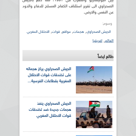
بين البوليساريو والمغرب في 1991، مما دفع بالجيش
الصحراوي الى تقرير استئناف الكفاح المسلح للدفاع والذود
عن النفس والارض.
وسوم:
,
,
,
,
الجيش الصحراوي
هجمات
مواقع
قوات
الاحتلال المغربي
العالم
,
افريقيا
طالع ايضاً
الجيش الصحراوي يركز هجماته
على تخندقات قوات الاحتلال
المغربية بقطاعات الفرسية...
الجيش الصحراوي ينفذ
هجمات جديدة ضد تخندقات
قوات الاحتلال المغربي