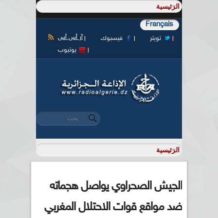
Français
آر أس أس
تويتر
فيسبوك
يوتيوب
‏بحث ‏
استمارة البحث
الجيش الصحراوي يواصل هجماته
ضد مواقع قوات الاحتلال المغربي