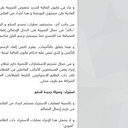
و جاء في قانون المالية الجديد تخفيض الضريبة 
العادية على مستوى البورصة و هذا ابتداء من الفاتح يناير1
من جانب آخر، ستستفيد عمليات تصدير السلع و ال
"دائم" في مجال الضريبة على الدخل الإجمالي إضاف
المضافة عند التصدير مما سيسمح برسم آفاق مناسبة 
و فيما يتعلق بالتأمينات, يقترح النص إلغاء الرس
التأمين،و الذي تنص عليه احكام قانون المالية لسنة 2020.
إجراء يعفي المستثمرين الأجانب العاملين في القطاعات
الشراكة مع طرف محلي.
استيراد: وسيلة جديدة للدفع
من تاريخ إرسال البضائع.
و لا يشمل هذا الإجراء عمليات الاستيراد ذات الطاب
"لفوري".