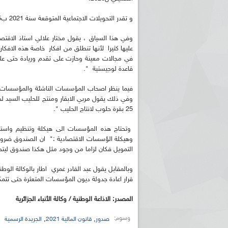
و تقدر التحويلات الاجتماعية المتوقعة سنة 2021 ب1.929,35 مليار دج بارتفاع قدره 81,58 مليار دج مقارنة ب2020.
وفي هذا السياق ، يقول مختار علالي استاذ الاق
عليها كثيرا لأنها تنطلق من افكار خاصة هذه الافكار 
في مجالات معينة وحازت على تقدم وريادة حتى على 
قاعدة لوجيستية ".
فيما ينظر اصحاب المؤسسات الناشئة والمؤسسات ال
وفي ذلك يقول مربي الابقار ومنتج للحليب السيد لخض
25 بقرة حلوب لانتاج الحليب ".
وتحتاج هذه المؤسسات الى هيكلة وتنظيم واس
وهيكلة الؤسسات الاقتصادية :" ان الصندوق ضروري
التمويل فكان لزاما من وجود مثل هكذا صندوق ليت
وبالمقابل يقول عبد القادر غمري اطار بالوكالة الو
قرار اعادة جدولة ديون المؤسسات المتعثرة حتى ت
المصدر: الاذاعة الوطنية / وكالة الأنباء الجزائرية
وسوم:
,
,
صدور
قانون المالية 2021
الجريدة الرسمية