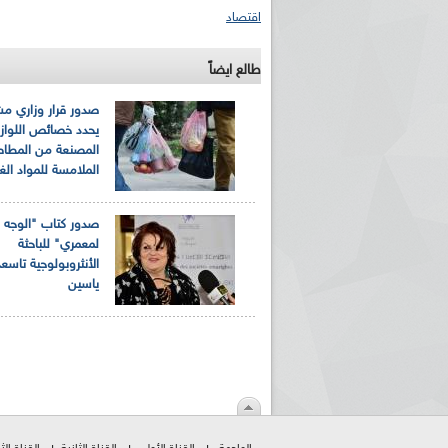
اقتصاد
طالع ايضاً
صدور قرار وزاري م
يحدد خصائص اللواز
المصنعة من المطاط
الملامسة للمواد الغذ
صدور كتاب "الوجه 
لمعمري" للباحثة
الأنثروبولوجية تاسع
ياسين