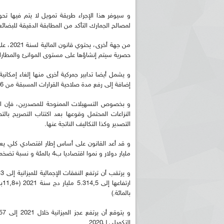
و سيوفر هذا الإجراء طريقة تمويل لا يتم فيها تح
لمصالح الجمارك التأكد من المطابقة الدقيقة للبضائع ال
من جهة
حصرية سيتم إنشاؤها على مستوى الموانئ والمطارا
و يشمل أيضا تدابير جمركية أخرى منها إلغاء إمكانية
إضافة إلى رفع مدة صلاحية القرارات المسبقة من 6 أشهر إلى 3 سنوات امتثالا لتوصيات المنظمة العالمية للجمارك.
ريم الإذاعة الجزائرية للرياضيين البارالمبيين المتوجين
بالصور... اللقاء الوطني لمديري الإذ
و بخصوص التسهيلات الممنوحة للمصدرين، فإن النص
اليات في طوكيو
حول مرافقة وتغطية الإنتخابات المحلية لـ27 نوفمب
النزاعات المحتمل وقوعها بعد اكتتاب التصريح بال
التصدير وكذا التكاليف الناتجة عنها.
مليار دولار و نموا اقتصاديا ب4 بالمئة و نسبة تضخم ب5ر4 بالمئة.
بالمائة.)
التكميلي ل2020.