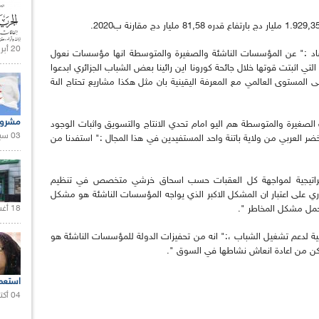
20 أبريل 2021 |
تصاد :" عن المؤسسات الناشئة والصغيرة والمتوسطة انها مؤسسات نعول
التي اثبتت قوتها خلال جائحة كورونا اين رائينا بعض الشباب الجزائري ابدعوا
المستوى العالمي مع المعرفة اليقينية بان مثل هكذا مشاريع تحتاج الىة
مشروع
صغيرة والمتوسطة هم اليو امام تحدي الانتاج والتسويق واثبات الوجود
03 سبتمبر 2020 |
ر العربي من ولاية باتنة واحد المستفيدين في هذا المجال :" استفدنا من
تراتيجية لمواجهة كل العقبات حسب اسحاق خرشي متخصص في تنظيم
 على اعتبار ان المشكل الاكبر الذي يواجه المؤسسات الناشئة هو مشكل
18 أغسطس 2020 |
حمل مشكل المخاطر ".
طنية لدعم تشغيل الشباب ،:" انه من تحفيزات الدولة للمؤسسات الناشئة هو
تمكن من اعادة انعاش نشاطها في السوق ".
استعم
04 أكتوبر 2020 |