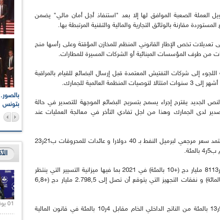
ويل العملة الصعبة الموافق لها إلا بعد "استنفاذ أجل أمان مالي" يضمن
مستوردة مقارنة بالوثائق التجارية والمالية والتقنية المرتبطة بها.
 أخرى، يحتوي قانون المالية لسنة 2021، على تعديلات تخص الإطار القانوني المنظم للمخازن المؤقتة وعلى رأسها منح
ت من طرف المؤسسات المينائية أو الشركات المسيرة للمطارات.
 اللجوء إلى شركات التفتيش المعتمدة قبل إرسال البضائع للقيام بالمراقبة
اعات الوطنية والجهوية
الإذاعة الجزائرية تقف دقيقة صمت ترحما على أرواح شهداء
 الجديد يقترح إجراء يسمح بتسريح البضائع الموجهة للتصدير في حالة
ر 2021
17 أكتوبر 1961
بتونس
تصدير لدى الجمارك وهذا من اجل تفادي التأخر في معالجة العمليات عند
و قد أعد القانون على أساس إطار اقتصادي كلي يعتمد سعر مرجعي لبرميل النفط بـ 40 دولارا و عائدات للمحروقات ب21ر23
الأ
و يرتقب أن ترتفع النفقات الإجمالية للميزانية إلى 3ر8113 مليار دج (+10 بالمئة) في 2021 بما فيها ميزانية التسيير التي ينتظر
ارتفاعها إلى 5.314,5 مليار دج سنة 2021 (+11,8بالمائة) و نفقات التجهيز التي يتوقع أن تصل إلى 2.798,5 مليار دج (+6,8
01 يونيو 2021 |
و يتوقع أن يرتفع عجز الميزانية خلال 2021 إلى 57ر13 بالمئة من الناتج الداخلي الخام مقابل 4ر10 بالمئة في قانون المالية