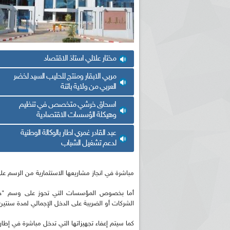
مختار علالي استاذ الاقتصاد
مربي الابقار ومنتج للحليب السيد لخضر
العربي من ولاية باتنة
اسحاق خرشي متخصص في تنظيم
وهيكلة الؤسسات الاقتصادية
عبد القادر غمري اطار بالوكالة الوطنية
لدعم تشغيل الشباب
مباشرة في انجاز مشاريعها الاستثمارية من الرسم على ا
أما بخصوص المؤسسات التي تحوز على وسم "حاض
الشركات أو الضريبة على الدخل الإجمالي لمدة سنتين (02) ابتداء من تاريخ حصولها على الوسم الخاص ب
كما سيتم إعفاء تجهيزاتها التي تدخل مباشرة في إطار 