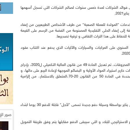
على فوائد الشركات لمدة خمس سنوات لصالح الشركات التي تسجل أسهمها
202.
خدمات "المولدة للعملة الصعبة" من طرف الأشخاص الطبيعيين من إعفاء
ة إلى إعفاء الحلي التقليدية المصنوعة من الفضة من الرسم على القيمة
للحفاظ على هذا التراث الثقافي و ترقية تصديرها.
م السنوي على المركبات والسيارات والآليات الذي يدفع عند اكتتاب عقود
و في مجال تشجيع الاستثمارات الأجنبية خارج قطاع المحروقات، تم تعديل المادة 49 من قانون المالية التكميلي ل2020، بإدراج
 خارج استيراد المواد الأولية و البضائع الموجهة لإعادة البيع على حالها، و
تلك ذات الطابع الاستراتيجي التابعة للقطاعات المحددة في المادة 50 من القانون 20-70،المتعلق بالاستثمار، من إلزامية
و بالنسبة لعمليات الاستيراد،فستتم ابتداء من الفاتح يناير بواسطة وسيلة دفع جديدة تسمى "لأجل" قابلة للدفع 30 يوما ابتداء
صور الإ
ع الاستراتيجي للبلاد و التي سيبقى الدفع مقابلها يتم وفق طريقة التمويل