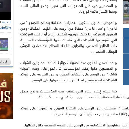
وسائل ضبطها الى جانب تحفيزات جبائية لفائدة المقاولين الشباب
و المصدرين،في ظل الصعوبات التي تميز الوضع المالي للبلاد
وسط انتشار جائحة كورونا.
و بموجب القانون،ستكون العمليات المتعلقة بنماذج التجميع "اس
والتلفزي
كا دي" و"سي كا دي" معفاة من الرسم على القيمة المضافة ومن
الحقوق الجمركية إذا كانت موجهة لأنشطة إنتاج أو تركيب المركبات
التي تقوم بها الشركات التي تشترك فيها المؤسسات العمومية
ذات الطابع الصناعي والتجاري التابعة للقطاع الاقتصادي للجيش
الوطني الشعبي .
كل ال
و قد تضمن القانون عدة تحفيزات جبائية لفائدة المقاولين الشباب
و المصدرين منها إعفاء المؤسسات التي تحوز على وسم "شركة
ناشئة" من الرسم على النشاط المهني و من الضريبة على فوائد
الشركات، لمدة سنتين ابتداء من تاريخ حصولها على الوسم.
كما سيتم إعفاء العتاد الذي تقتنيه هذه المؤسسات والذي يدخل
لقيمة المضافة، و تخضع لحقوق جمركية في حدود 5 بالمائة.
نة"، فستعفى من الرسم على النشاط المهني و الضريبة على فوائد
ها.
انجاز مشاريعها الاستثمارية من الرسم على القيمة المضافة خلال اقتنائها.