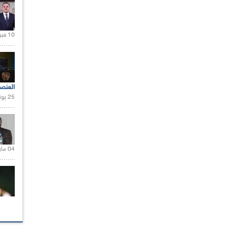
10 فبراير 2021 |
العنص
25 يونيو 2021 |
04 مارس 2020 |