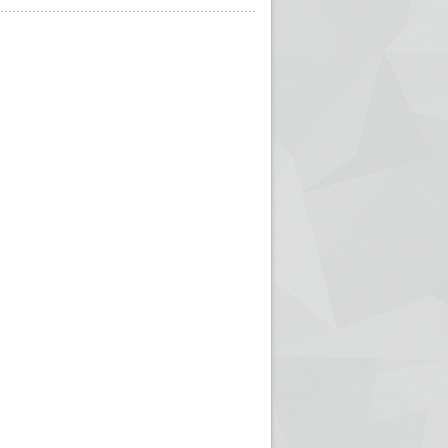
ريم الإذاعة الجزائرية للرياضيين البارالمبيين المتوجين
بالصور... اللقاء الوطني لمديري الإذ
اليات في طوكيو
حول مرافقة وتغطية الإنتخابات المحلية لـ27 نوفمب