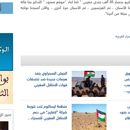
مع ما يقدر بعشرة آلاف مقاتل، قامت جبهة البوليساريو بحصار 35 ألف جندي مغربي " كما اعاد "موقع صمود " التذكير بما قاله
نا الأسبان ، ثم الفرنسيين ، ثم الأسبان مرة أخرى ، والآن أصبحنا نواجه
 عجلة من أمرنا".
راء الغربية
وق
الجيش الصحراوي ينفذ
عرض
هجمات جديدة ضد تخندقات
سبب
قوات الاحتلال المغربي
...
ش
منظمة ايساكوم تندد بتورط
د جنود
شركة "لافارج" في دعم
صور الإ
طاع
الاحتلال المغربي للصحراء...