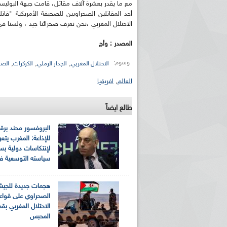
أحد المقاتلين الصحراويين للصحيفة الأمريكية "قاتل
الاحتلال المغربي ،نحن نعرف صحرائنا جيد ، ولسنا في
المصدر : وأج
وسوم:
,
,
,
الاحتلال المغربي
الجدار الرملي
الكركرات
الصح
العالم
,
افريقيا
طالع ايضاً
البروفسور محند برق
للإذاعة: المغرب يت
لإنتكاسات دولية ب
سياسته التوسعية في
هجمات جديدة للجي
الصحراوي على قواع
الاحتلال المغربي بق
المحبس