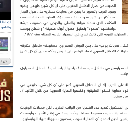
"ما أشبه اليوم بالأمس" عنوان اختاره موقع صمود الصحراوي ،
للحديث عن اصرار الاحتلال المغربي على ان كل شيئ طبيعي ونفيه
وجود الحرب وتصوير ما يجري من عمليات عسكرية على طول الجدار
منذ أكثر من شهر مجرد دعاية ، فيما تؤكد التقارير الميدانية القصف
المكثف الذي تتلقاه قواته والقتلى والجرحى في صفوف جيشه
والتلفزي
.واستشهد "صمود" بتحقيق مطول أجرته صحيفة "واشطن بوست
لمعارك القوية التي كانت تجري في الصحراء الغربية المحتلة سنة 1977.
 تتلقى ضربات يومية على يدي الجيش الصحراوي مستهدفة مناطق متفرقة
لات الاحتلال المغربي اخفاء الواقع على الارض وتأكيده على أن كل شيئ
كل ال
راويين في تشكيل قوة قتالية، زادتها الإرادة القوية للمقاتل الصحراوي
يات.
ة على الحرب إلا ان الاحتلال المغربي أصر على أن كل شيء طبيعي في
ود مغاربة كشفوا الحقيقية وفضحوا الدعاية المغربية من خلال التأكيد أن
ة من معنى.
من المستحيل تحديد عدد الضحايا من الجانب المغربي لكن معدلات الوفيات
مية، ولا يعترف بسقوط ضحايا، ويأخذ وقته في إبلاغ الأقارب.وأوضحت
اقبين الذين اعتقدوا أن المغاربة سوف يسحقون بسهولة جبهة البوليساريو.