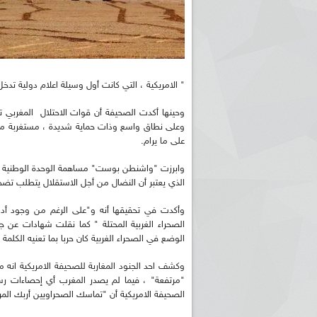
" الامريكية ، التي كانت أول وسيلة اعلام دولية تدخل ا
وحينها أكدت الصحيفة أن قوات الاحتلال المغربي
وعلى نطاق واسع وذات حماية شديدة ، مستغربة محاو
على ما يرام.
وابرزت "واشنطن بوست" مساهمة الوحدة الوطنية للصح
الذي يعتبر أن النضال من أجل الاستقلال يتطلب تضح
وأكدت في تحقيقها أنه و"على الرغم من وجود أدل
الصحراء الغربية المحتلة " كما نقلت شهادات عن جن
الوضع في الصحراء الغربية كان حربا بما تعنيه الكلم
وكشف احد الجنود المغاربة للصحيفة الامريكية انه 
"مرتفعة" ، فيما لم يصدر المغرب أي إحصاءات رس
الصحيفة الامريكية أن "تماسك الصحراويين أربك المر