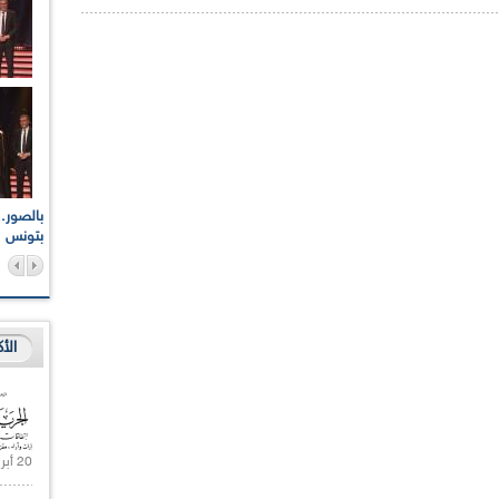
اعات الوطنية والجهوية
الإذاعة الجزائرية تقف دقيقة صمت ترحما على أرواح شهداء
ر 2021
17 أكتوبر 1961
بتونس
الأ
20 أبريل 2021 |