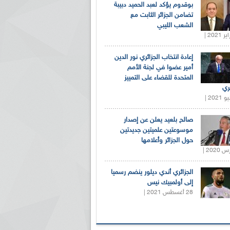
بوقدوم يؤكد لعبد الحميد دبيبة
تضامن الجزائر الثابت مع
الشعب الليبي
إعادة انتخاب الجزائري نور الدين
أمير عضوا في لجنة الأمم
المتحدة للقضاء على التمييز
ري
صالح بلعيد يعلن عن إصدار
موسوعتين علميتين جديدتين
حول الجزائر وأعلامها
الجزائري أندي ديلور ينضم رسميا
إلى أولمبيك نيس
28 أغسطس 2021 |