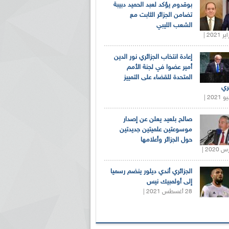
بوقدوم يؤكد لعبد الحميد دبيبة
تضامن الجزائر الثابت مع
الشعب الليبي
إعادة انتخاب الجزائري نور الدين
أمير عضوا في لجنة الأمم
المتحدة للقضاء على التمييز
ري
صالح بلعيد يعلن عن إصدار
موسوعتين علميتين جديدتين
حول الجزائر وأعلامها
الجزائري أندي ديلور ينضم رسميا
إلى أولمبيك نيس
28 أغسطس 2021 |