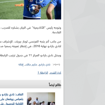
وتوجه رئيس "الأكاديمية" في البيان بشكره للمدرب ع
القادمة.
لنادي بارادو نهاية 2016، في إنتظار تعيينه رسميا مدربا رئيسيا للفريق الأول.
ويحتل نادي بارادو المركز 11 في جدول ترتيب الرابطة الأولى، برصيد 9 نقاط، جمعها من فوز واحد، وستة تعادلات.
وسوم:
,
,
نادي بارادو
حكيم مالك
إقالة
كرة القدم
,
الرابطة 1
طالع ايضاً
الفاف: نادي بارادو و
بلعباس يوقعان على ا
الثلاثية للحصول عل