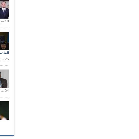
10 فبراير 2021 |
العنص
25 يونيو 2021 |
04 مارس 2020 |