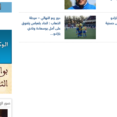
رادو
دور ربع النهائي – مرحلة
ى حسنية
الذهاب : اتحاد بلعباس يتفوق
على أمل بوسعادة ونادي
بارادو...
صور الإ