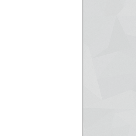
ريم الإذاعة الجزائرية للرياضيين البارالمبيين المتوجين
بالصور... اللقاء الوطني لمديري الإذ
اليات في طوكيو
حول مرافقة وتغطية الإنتخابات المحلية لـ27 نوفمب