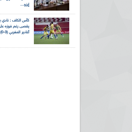
إيزو...
كأس الكاف : نادي با
يقصى رغم فوزه عل
أغادير المغربي (3-0)