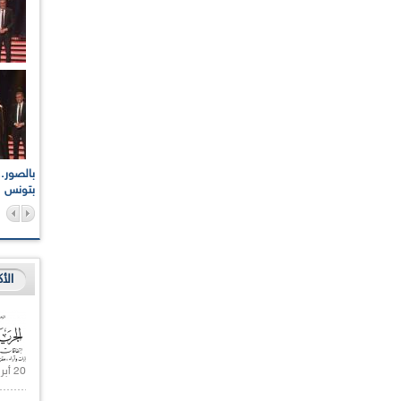
اعات الوطنية والجهوية
الإذاعة الجزائرية تقف دقيقة صمت ترحما على أرواح شهداء
ر 2021
17 أكتوبر 1961
بتونس
الأ
20 أبريل 2021 |