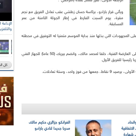
الرابطة الأولى، تقرر فسخ عقده بالتراضي".
ويأتي قرار بارادو، برئاسة حسان زطشي عقب تعادل الفريق مع نجم
مقرة، يوم السبت الفارط في إطار الجولة الثامنة من عمر
المسابقة.
والتلفزي
لى المجهودات التي بذلها منذ بداية الموسم متمنيا له التوفيق في محطته
من جانب أخر يتجه الفرنسي لوبار بيريك، للإشراف على العارضة الفنية، خلفا لمحمد مالك، وانضم بيريك (50 عاما) للجهاز الفني
كل ال
اتحاد
الفرانكو جزائري حكيم مالك
لاتفاقية
مدربا جديدا لنادي بارادو
ى شهادة