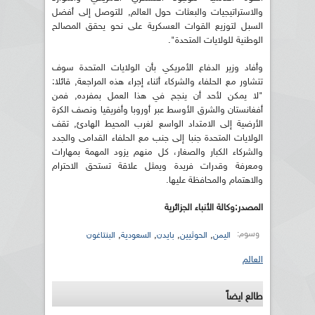
والاستراتيجيات والبعثات حول العالم, للتوصل إلى أفضل
السبل لتوزيع القوات العسكرية على نحو يحقق المصالح
الوطنية للولايات المتحدة".
وأفاد وزير الدفاع الأمريكي بأن الولايات المتحدة سوف
تتشاور مع الحلفاء والشركاء أثناء إجراء هذه المراجعة, قائلا:
"لا يمكن لأحد أن ينجح في هذا العمل بمفرده, فمن
أفغانستان والشرق الأوسط عبر أوروبا وأفريقيا ونصف الكرة
الأرضية إلى الامتداد الواسع لغرب المحيط الهادئ, تقف
الولايات المتحدة جنبا إلى جنب مع الحلفاء القدامى والجدد
والشركاء الكبار والصغار، كل منهم يزود المهمة بمهارات
ومعرفة وقدرات فريدة ويمثل علاقة تستحق الاحترام
والاهتمام والمحافظة عليها.
المصدر:وكالة الأنباء الجزائرية
وسوم:
,
,
,
,
اليمن
الحوثيين
بايدن
السعودية
البنتاغون
العالم
طالع ايضاً