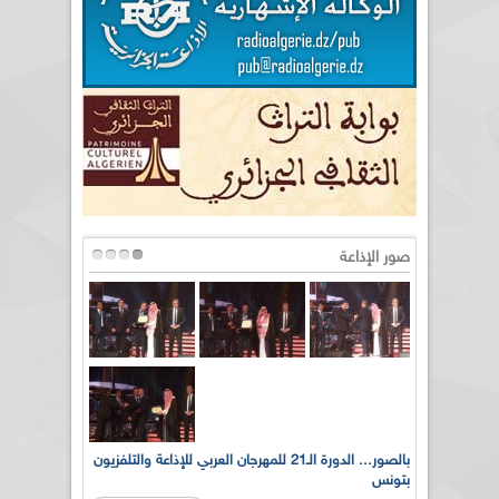
صور الإذاعة
لى أرواح
بالصور... الدورة الـ21 للمهرجان العربي للإذاعة والتلفزيون
بتونس