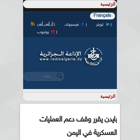
Français
آر أس أس
تويتر
فيسبوك
يوتيوب
‏بحث ‏
استمارة البحث
بايدن يقرر وقف دعم العمليات
العسكرية في اليمن