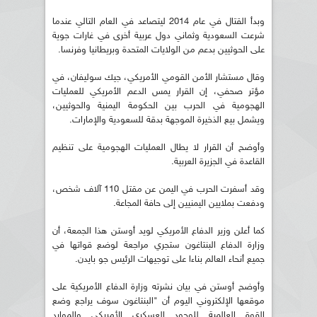
وبدأ القتال في عام 2014 ليتصاعد في العام التالي عندما
شرعت السعودية وثماني دول عربية أخرى في غارات جوية
على الحوثيين بدعم من الولايات المتحدة وبريطانيا وفرنسا.
وقال مستشار الأمن القومي الأمريكي، جيك سوليفان، في
مؤتر صحفي، إن القرار يمس الدعم الأمريكي للعمليات
الهجومية في الحرب بين الحكومة اليمنية والحوثيين،
ويشمل بيع الذخيرة الموجهة بدقة للسعودية والإمارات.
وأوضح أن القرار لا يطال العمليات الهجومية على تنظيم
القاعدة في الجزيرة العربية.
وقد أسفرت الحرب في اليمن عن مقتل 110 آلاف شخص،
ودفعت بملايين اليمنيين إلى حافة المجاعة.
كما أعلن وزير الدفاع الأمريكي لويد أوستن هذا الجمعة، أن
وزارة الدفاع البنتاغون ستجري مراجعة لوضع قواتها في
جميع أنحاء العالم بناءا على توجيهات الرئيس جو بايدن.
وأوضح أوستن في بيان نشرته وزارة الدفاع الأمريكية على
موقعها الإلكتروني اليوم أن "البنتاغون سوف يراجع وضع
القوة العالمية للوجود العسكري الأمريكي والموارد