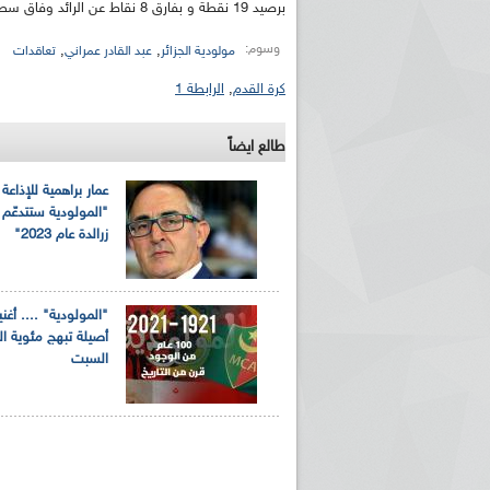
برصيد 19 نقطة و بفارق 8 نقاط عن الرائد وفاق سطيف.
وسوم:
,
,
مولودية الجزائر
عبد القادر عمراني
تعاقدات
كرة القدم
,
الرابطة 1
طالع ايضاً
عمار براهمية للإذاعة ا
"المولودية ستتدعّم 
زرالدة عام 2023"
"المولودية" .... أغن
أصيلة تبهج مئوية ال
السبت