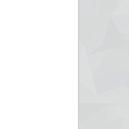
ريم الإذاعة الجزائرية للرياضيين البارالمبيين المتوجين
بالصور... اللقاء الوطني لمديري الإذ
اليات في طوكيو
حول مرافقة وتغطية الإنتخابات المحلية لـ27 نوفمب