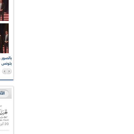
اعات الوطنية والجهوية
الإذاعة الجزائرية تقف دقيقة صمت ترحما على أرواح شهداء
ر 2021
17 أكتوبر 1961
بتونس
الأ
20 أبريل 2021 |