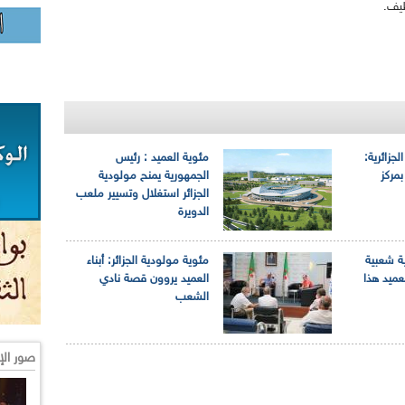
لجزائرية:
مئوية العميد : رئيس
بمركز
الجمهورية يمنح مولودية
الجزائر استغلال وتسيير ملعب
الدويرة
ية شعبية
مئوية مولودية الجزائر: أبناء
عميد هذا
العميد يروون قصة نادي
الشعب
صور الإ