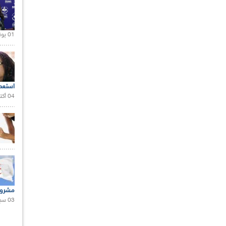
01 يونيو 2021 |
استعم
04 أكتوبر 2020 |
مشروع
03 سبتمبر 2020 |