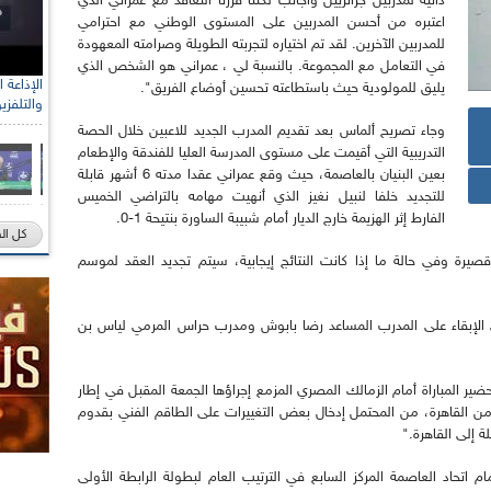
ذاتية لمدربين جزائريين وأجانب لكننا قررنا التعاقد مع عمراني الذي
اعتبره من أحسن المدربين على المستوى الوطني مع احترامي
للمدربين الآخرين. لقد تم اختياره لتجربته الطويلة وصرامته المعهودة
في التعامل مع المجموعة. بالنسبة لي ، عمراني هو الشخص الذي
يليق للمولودية حيث باستطاعته تحسين أوضاع الفريق".
والتلفزي
وجاء تصريح ألماس بعد تقديم المدرب الجديد للاعبين خلال الحصة
التدريبية التي أقيمت على مستوى المدرسة العليا للفندقة والإطعام
بعين البنيان بالعاصمة، حيث وقع عمراني عقدا مدته 6 أشهر قابلة
للتجديد خلفا لنبيل نغيز الذي أنهيت مهامه بالتراضي الخميس
الفارط إثر الهزيمة خارج الديار أمام شبيبة الساورة بنتيحة 1-0.
كل ال
 قصيرة وفي حالة ما إذا كانت النتائج إيجابية، سيتم تجديد العقد لموسم
لى الإبقاء على المدرب المساعد رضا بابوش ومدرب حراس المرمي لياس بن
حضير المباراة أمام الزمالك المصري المزمع إجراؤها الجمعة المقبل في إطار
 من القاهرة، من المحتمل إدخال بعض التغييرات على الطاقم الفني بقدوم
ة إلى القاهرة."
م اتحاد العاصمة المركز السابع في الترتيب العام لبطولة الرابطة الأولى