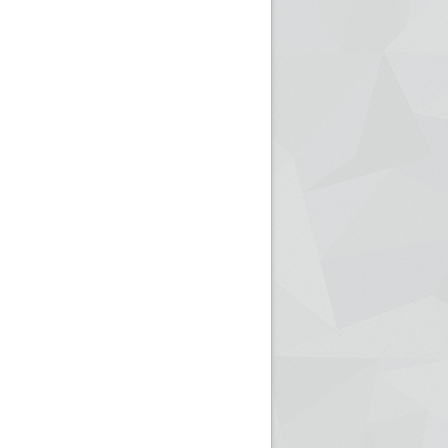
ريم الإذاعة الجزائرية للرياضيين البارالمبيين المتوجين
بالصور... اللقاء الوطني لمديري الإذ
اليات في طوكيو
حول مرافقة وتغطية الإنتخابات المحلية لـ27 نوفمب