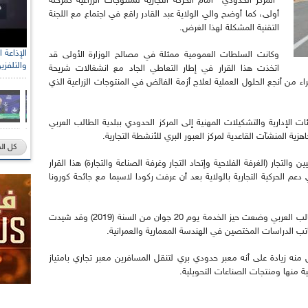
"المركز الحدودي" أمام الحركة التجارية للمنتوجات الزراعية كمرحلة
أولى، كما أوضح والي الولاية عبد القادر راقع في اجتماع مع اللجنة
التقنية المشكلة لهذا الغرض.
وكانت السلطات العمومية ممثلة في مصالح الوزارة الأولى قد
والتلفزي
اتخذت هذا القرار في إطار التعاطي الجاد مع انشغالات شريحة
راء من أنجع الحلول العملية لعلاج أزمة الفائض في المنتوجات الزراعية الذي
ت الإدارية والتشكيلات المهنية إلى المركز الحدودي ببلدية الطالب العربي
كل ال
التجار (الغرفة الفلاحية وإتحاد التجار وغرفة الصناعة والتجارة) هذا القرار
 الحركية التجارية بالولاية بعد أن عرفت ركودا لاسيما مع جائحة كورونا
وقد انجزت منشأة جديدة للمعبر الحدودي البري بالطالب العربي وضعت حيز الخدمة يوم 20 جوان من السنة (2019) وقد شيدت
ب الدراسات المختصين في الهندسة المعمارية والعمرانية.
ه زيادة على أنه معبر حدودي بري لتنقل المسافرين معبر تجاري بامتياز
ية منها ومنتجات الصناعات التحويلية.