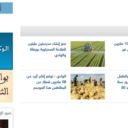
توقع إنتاج أزيد من 10 ملايين
نحو إنشاء مدرستين عليتين
غير
للفلاحة الصحراوية بورقلة
والوادي
والطفل
الوادي : توقع إنتاج أزيد من
رور سنة
08 ملايين قنطار من
ومصالح الحماية تنقذ 30
البطاطس هذا الموسم
صور الإ