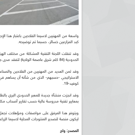
واسعة من المهنيين لاسيما الفلاحين باعتبار هذا الإج
كبد المزارعين خسائر، حسبما تم توضيحه.
وقد تنقلت اللجنة التقنية المشكلة من مختلف الهيئا
الحدودية (84 كلم شرق عاصمة الولاية) لتفقد مدى جاهزية المنشآت القاعدية لمركز العبور البري للأنشطة التجارية.
وقد ثمن العديد من المهنيين من الفلاحين والصناعيين و
الاستراتيجي -حسبهم- الذي من شأنه أن يساهم في دعم
كوفيد-19.
بمعايير تقنية مدروسة عالية حسب تقارير أصحاب مكات
ويتوفر هذا المرفق على مواصفات ومؤهلات تجعل من
ليكون منصة لتصدير المنتوجات المحلية لاسيما الزراع
المصدر: واج