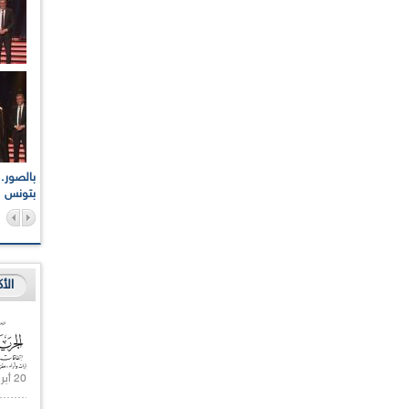
اعات الوطنية والجهوية
الإذاعة الجزائرية تقف دقيقة صمت ترحما على أرواح شهداء
ر 2021
17 أكتوبر 1961
بتونس
الأ
20 أبريل 2021 |