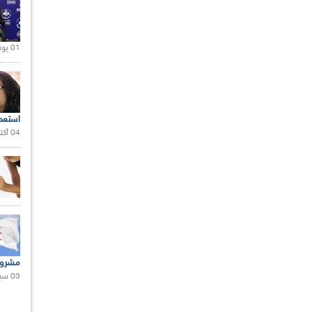
01 يونيو 2021 |
استعم
04 أكتوبر 2020 |
مشروع
03 سبتمبر 2020 |