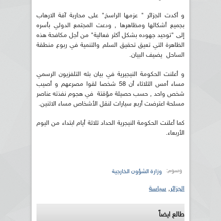
و أكدت الجزائر " عزمها الراسخ" على محاربة آفة الارهاب
بجميع أشكالها ومظاهرها , ودعت المجتمع الدولي بأسره
إلى "توحيد جهوده بشكل أكثر فعالية" من أجل مكافحة هذه
الظاهرة التي تعيق تحقيق السلم والتنمية في ربوع منطقة
الساحل يضيف البيان.
و أعلنت الحكومة النيجيرية في بيان بثه التلفزيون الرسمي
مساء أمس الثلاثاء أن 58 شخصا لقوا مصرعهم و أصيب
شخص واحد , حسب حصيلة مؤقتة في هجوم نفذته عناصر
مسلحة اعترضت أربع سيارات لنقل الأشخاص مساء الاثنين.
كما أعلنت الحكومة النيجرية الحداد ثلاثة أيام ابتداء من اليوم
الأربعاء.
وسوم:
وزارة الشؤون الخارجية
الجزائر
,
سياسة
طالع ايضاً