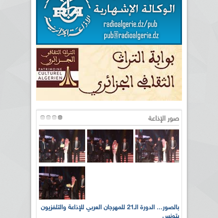
صور الإذاعة
لى أرواح
بالصور... الدورة الـ21 للمهرجان العربي للإذاعة والتلفزيون
بتونس