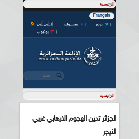
Français
آر أس أس
تويتر
فيسبوك
يوتيوب
‏بحث ‏
استمارة البحث
الجزائر تدين الهجوم الارهابي غربي
النيجر