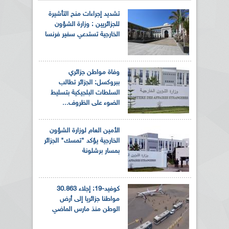
تشديد إجراءات منح التأشيرة
للجزائريين : وزارة الشؤون
الخارجية تستدعي سفير فرنسا
وفاة مواطن جزائري
ببروكسل: الجزائر تطالب
السلطات البلجيكية بتسليط
الضوء على الظروف...
الأمين العام لوزارة الشؤون
الخارجية يؤكد "تمسك" الجزائر
بمسار برشلونة
كوفيد-19: إجلاء 30.863
مواطنا جزائريا إلى أرض
الوطن منذ مارس الماضي