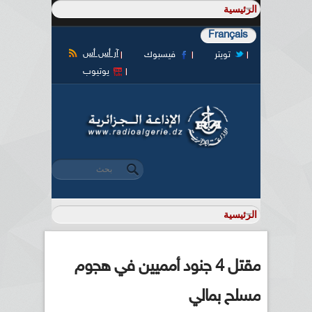
Français
آر أس أس
تويتر
فيسبوك
يوتيوب
‏بحث ‏
استمارة البحث
مقتل 4 جنود أمميين في هجوم
مسلح بمالي