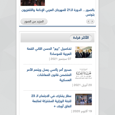
لى أرواح
بالصور... الدورة الـ21 للمهرجان العربي للإذاعة والتلفزيون
بتونس
المزيد من الصور
الأكثر قراءة
تفـاصيل "بيع" الحسن الثاني القمة
العربية للموساد!!
07 سبتمبر 2021 |
صدور أمر رئاسي يعدل ويتمم الأمر
المتضمن قانون المعاشات
العسكرية
20 أبريل 2021 |
عطار يشارك في الاجتماع الـ 23
للجنة الوزارية المشتركة لمتابعة
اتفاق أوبك +
19 أكتوبر 2020 |