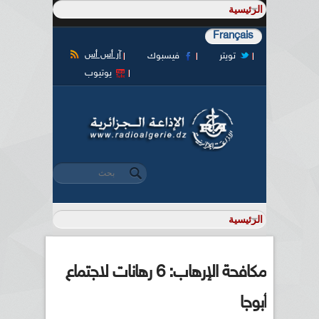
Français
آر أس أس
تويتر
فيسبوك
يوتيوب
‏بحث ‏
استمارة البحث
مكافحة الإرهاب: 6 رهانات لاجتماع
أبوجا