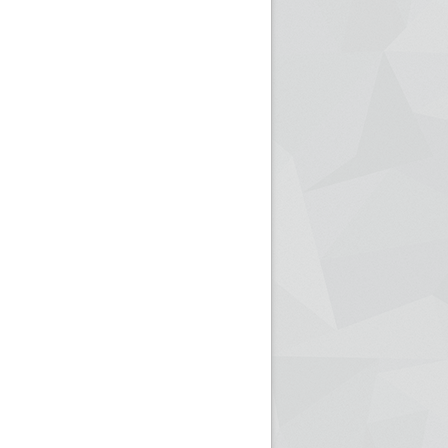
ريم الإذاعة الجزائرية للرياضيين البارالمبيين المتوجين
بالصور... اللقاء الوطني لمديري الإذ
اليات في طوكيو
حول مرافقة وتغطية الإنتخابات المحلية لـ27 نوفمب