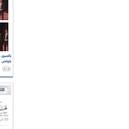
اعات الوطنية والجهوية
الإذاعة الجزائرية تقف دقيقة صمت ترحما على أرواح شهداء
ر 2021
17 أكتوبر 1961
بتونس
الأ
20 أبريل 2021 |