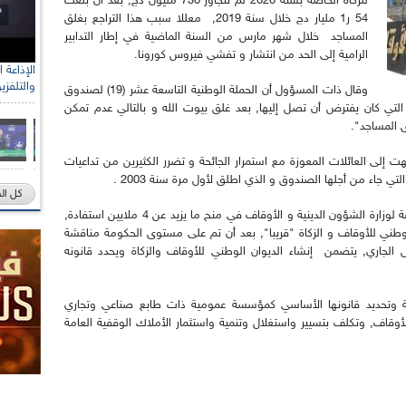
للزكاة الخاصة بسنة 2020 لم تتجاوز 730 مليون دج, بعد أن بلغت
54 ر1 مليار دج خلال سنة 2019, معللا سبب هذا التراجع بغلق
المساجد خلال شهر مارس من السنة الماضية في إطار التدابير
الرامية إلى الحد من انتشار و تفشي فيروس كورونا.
والتلفزي
وقال ذات المسؤول أن الحملة الوطنية التاسعة عشر (19) لصندوق
 "لم تحقق الايرادات التي كان يفترض أن تصل إليها, بعد غلق بيوت الله و بالتالي عدم تمكن
 المساجد".
 إلى العائلات المعوزة مع استمرار الجائحة و تضرر الكثيرين من تداعيات
 جاء من أجلها الصندوق و الذي اطلق لأول مرة سنة 2003 .
كل ال
و ساهم الصندوق الوطني للزكاة بحسب أرقام سابقة لوزارة الشؤون الدينية و الأوقاف في منح ما يزيد عن 4 ملايين استفادة,
الوطني للأوقاف و الزكاة "قريبا", بعد أن تم على مستوى الحكومة مناقشة
لجاري, يتضمن إنشاء الديوان الوطني للأوقاف والزكاة ويحدد قانونه
 وتحديد قانونها الأساسي كمؤسسة عمومية ذات طابع صناعي وتجاري
والأوقاف, وتكلف بتسيير واستغلال وتنمية واستثمار الأملاك الوقفية العامة