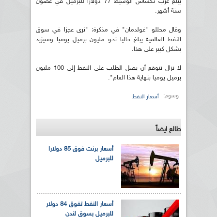
يبلغ غرب تكساس الوسيط 77 دولارا للبرميل في غضون
ستة أشهر.
وقال محللو "غولدمان" في مذكرة: "نرى عجزا في سوق
النفط العالمية يبلغ حاليا نحو مليون برميل يوميا وسيزيد
بشكل كبير على هذا.
لا نزال نتوقع أن يصل الطلب على النفط إلى 100 مليون
برميل يوميا بنهاية هذا العام".
وسوم:
أسعار النفط
طالع ايضاً
أسعار برنت فوق 85 دولارا
للبرميل
أسعار النفط تفوق 84 دولار
للبرميل بسوق لندن