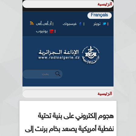
Français
آر أس أس
تويتر
فيسبوك
يوتيوب
‏بحث ‏
استمارة البحث
هجوم إلكتروني على بنية تحتية
نفطية أمريكية يصعد بخام برنت إلى