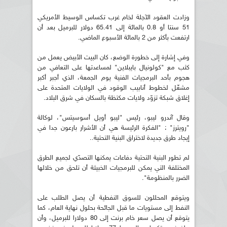
وزادت العقود الآجلة لخام غرب تكساس الوسيط الأمريكي
51 سنتا أو 0.8 بالمائة إلى 65.41 دولار للبرميل بعد أن
ارتفعت بأكثر من 2 بالمائة الأسبوع الماضي.
وفي إشارة إلى خطورة الوضع، كان البيت الأبيض يعمل من
كثب مع "كولونيال بايبلاين" لمساعدتها على التعافي من
هجوم بأحد البرمجيات الفنية يوم الجمعة، الذي أجبر أكبر
مشغّل لخطوط أنابيب الوقود في الولايات المتحدة على
إغلاق شبكة تزوّد ولايات مكتظة بالسكان في شرق البلاد.
وقال آندرو ليبو، رئيس "ليبو أويل أسوسيتس"، لوكالة
"رويترز" : "الفكرة الرئيسة هي أن الأشرار بارعون جدا في
إيجاد طرق جديدة لاختراق البنية التحتية..
لم تطور البنية التحتية دفاعات يمكنها التصدّي لجميع الطرق
المختلفة التي يمكن للبرمجيات الخبيثة أن تلحق من خلالها
الضرر بالمنظومة".
ويتوقع المحللون للسوق النفطية أن يصل الطلب على
النفط إلى مستويات ما قبل الجائحة بحلول نهاية العام، كما
يتوقع أن يصل سعر خام برنت إلى 80 دولارا للبرميل، وأن