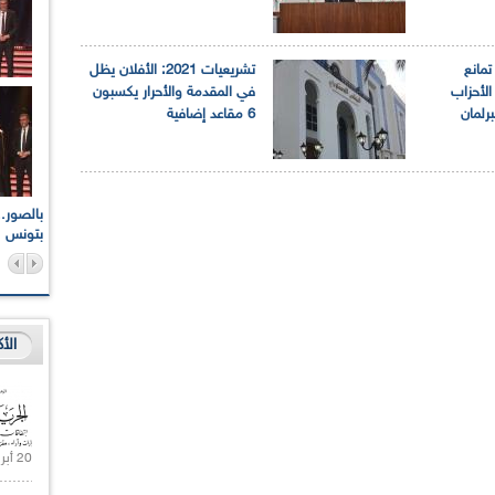
تمانع
تشريعيات 2021: الأفلان يظل
لأحزاب
في المقدمة والأحرار يكسبون
برلمان
6 مقاعد إضافية
اعات الوطنية والجهوية
الإذاعة الجزائرية تقف دقيقة صمت ترحما على أرواح شهداء
ر 2021
17 أكتوبر 1961
بتونس
الأ
20 أبريل 2021 |