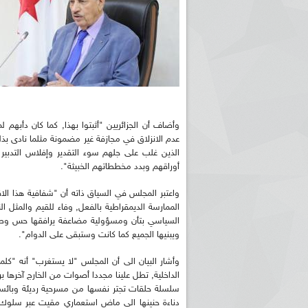
وأضاف أن الجزائريين "أثبتوا بهذا, كما كان دأبهم
عدم الانزلاق في مجازفة غير مضمونة مثلما نادى بذلك
الذين غلب على جلهم سوء التقدير وإفلاس التدب
أوراقهم وبدد مخططاتهم الخبيثة".
واعتبر المجلس في السياق ذاته أن "شفافية هذا الاقت
الممارسة الديمقراطية بالفعل, وفاء للقيم والمثل ا
السياسي بتأن ومسؤولية مضاعفة يرافقها حس وطني 
ويبنيها الجميع كما كانت وستبقى على الدوام".
وأشار البيان الى أن المجلس "لا يستغرب" أنه "ك
الداخلية, تطل علينا مجددا أصوات من الخارج آخرها
سلسلة حلقات تجتر نفسها من مسرحية رديئة وبائسة الا
دناءة حنينها الى ماض استعماري مقيت عبر سلوك نهج