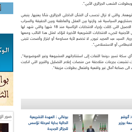
طولات الشعب الجزائري الأبي".
توهمة, والتي لا تزال تحسب أن الشأن الداخلي الجزائري شأنا يعنيها, ينبغي
 ومشاربهم السياسية قد وازنوا بين العقل والعاطفة وبين الحقيقة والسراب
فكانت الصحوة والرؤية الثاقبة ثمرة الحراك المبارك الاصيل التي كللت بإجراء الانتخابات الرئاسية منذ 18 شهرا والتي شهد لها
أجنبية لتجيء الانتخابات التشريعية الأخيرة لتؤكد لمثل هذا النائب ومعها
ورية, السيد عبد المجيد تبون, لا تخضع لأية مساومة أو ابتزاز وأضحت تتبنى
لانبطاحي أو الاستسلامي".
 أي سكة تسير دونما التفات إلى استنتاجاتهم المشبوهة وغير الموضوعية",
ت تشبعت بجرعات متلاحقة من منصات إعلام التضليل والتبرير التي انكبت
لى صناعة آمال غير واقعية وافتعال بطولات مزيفة".
صور الإ
: أتوقع
بوغالي : العهدة التشريعية
عة بوزير
الحالية بداية لمرحلة تؤسس
د
للجزائر الجديدة