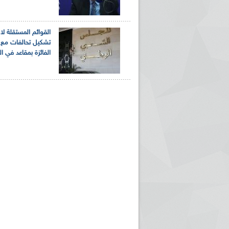
القوائم المستقلة لا 
تشكيل تحالفات مع ا
الفائزة بمقاعد في ال
ريم الإذاعة الجزائرية للرياضيين البارالمبيين المتوجين
بالصور... اللقاء الوطني لمديري الإذ
اليات في طوكيو
حول مرافقة وتغطية الإنتخابات المحلية لـ27 نوفمب