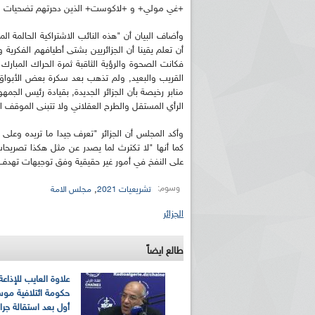
+غي مولي+ و +لاكوست+ الذين دحرتهم تضحيات وب
وأضاف البيان أن "هذه النائب الاشتراكية الحالمة الم
أن تعلم يقينا أن الجزائريين بشتى أطيافهم الفكرية
القريب والبعيد, ولم تذهب بعد سكرة بعض الأبواق ال
منابر رخيصة بأن الجزائر الجديدة, بقيادة رئيس الجمه
الرأي المستقل والطرح العقلاني ولا تتبنى الموقف ا
وأكد المجلس أن الجزائر "تعرف جيدا ما تريده وعلى
كما أنها "لا تكترث لما يصدر عن مثل هكذا تصريحا
على النفخ في أمور غير حقيقية وفق توجيهات تهدف ا
وسوم:
,
تشريعيات 2021
مجلس الامة
الجزائر
طالع ايضاً
علاوة العايب للإذاعة
حكومة ائتلافية موس
أول بعد استقالة جرا