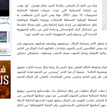
وجاء في البيان أن المجلس, برئاسة السيد صالح قوجيل, "وإذ يعرب
عن ارتياحه للانسيابية التي ميزت مجريات العملية الانتخابية
لتشريعيات 12 جوان 2021, فإنه يثمن الدور الذي اضطلعت به
السلطة الوطنية المستقلة للانتخابات ويتوجه بالتهنئة لمواطنينا
والتلفزي
نظير مساهمتهم في إرساء ركيزة إضافية وفي بلوغ مرحلة متقدمة
من استكمال البناء المؤسساتي ودعامة أخرى من دعائم الجمهورية
الجديدة التي يرسيها رئيس الجمهورية, السيد عبد المجيد تبون".
 لما يتعلق الأمر بمصلحة الجزائر, مرجعيتهم وولاءهم لوطنهم وحرصهم على
 بعض الظلاميين الذين يأتمرون بإملاءات كفلائهم أعداء الجزائر في الخارج
كل ال
ير وكثرة الأوهام ونشاز الصوت فبعثر الشعب وبسلوك ديمقراطي حضاري
راع وحقيقة النتائج المعلن عنها تكرس بلا رجعة جزائر جديدة اختارت تعميق
لنوفمبرية الخالدة", مضيفا أن هذا الامر "يستدعي من الجميع قراءة المشهد
عال يثمن المنجز ويكرس مرامي الإصلاحات بالعمل, لأن الجزائر للجميع
لما خطت الجزائر خطوات في إطار استكمال بناء مؤسساتها وتحصين جبهتها
 برلمانية اشتراكية بمجلس الشيوخ الفرنسي, غير سوي منطقها السياسي, في
خراج, اعتادت التهجم على الجزائر بجعلها وقودا لأجندتها الداخلية الدنيئة
 أسلافها الاشتراكيين الاستدماريين إبان الحقبة الكولونيالية من أمثال