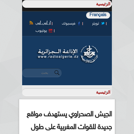
Français
آر أس أس
تويتر
فيسبوك
يوتيوب
‏بحث ‏
استمارة البحث
الجيش الصحراوي يستهدف مواقع
جديدة للقوات المغربية على طول