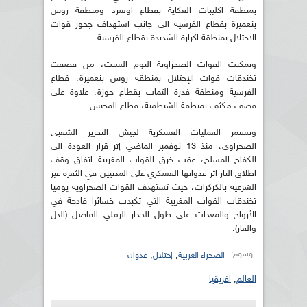
بمنطقة اكليبات العكاية بقطاع اوسرد ومنطقة روس
بنعميرة بقطاع الفرسية الى جانب استهداف جحور قوات
الاحتلال بمنطقة اكرارة الشديدة بقطاع الفرسية.
وتمكنت القوات الصحراوية اليوم السبت، من قصفت
تخندقات قوات الإحتلال بمنطقة روس بنعميرة، قطاع
الفرسية ومنطقة فدرة التمات بقطاع حوزة، علاوة على
قصف مكثف بمنطقة الشيظمية، قطاع المحبس.
وتستمر العمليات العسكرية لجيش التحرير الشعبي
الصحراوي، منذ 13 نوفمبر الماضي إثر قرار العودة الى
الكفاح المسلح، عقب خرق القوات المغربية اتفاق وقف
اطلاق النار اثر عدوانها العسكري على المدنيين في الثغرة غير
الشرعية بالكركرات، حيث تستهدف القوات الصحراوية يوميا
تخندقات القوات المغربية التي تكبدت خسائرا فادحة في
الأرواح والمعدات على طول الجدار الرملي الفاصل (الذل
والعار).
وسوم:
,
,
الصحراء الغربية
إحتلال
عدوان
العالم
,
افريقيا