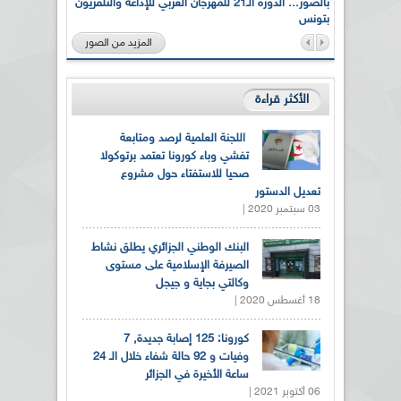
لى أرواح
بالصور... الدورة الـ21 للمهرجان العربي للإذاعة والتلفزيون
بتونس
المزيد من الصور
الأكثر قراءة
اللجنة العلمية لرصد ومتابعة
تفشي وباء كورونا تعتمد برتوكولا
صحيا للاستفتاء حول مشروع
تعديل الدستور
03 سبتمبر 2020 |
البنك الوطني الجزائري يطلق نشاط
الصيرفة الإسلامية على مستوى
وكالتي بجاية و جيجل
18 أغسطس 2020 |
كورونا: 125 إصابة جديدة, 7
وفيات و 92 حالة شفاء خلال الـ 24
ساعة الأخيرة في الجزائر
06 أكتوبر 2021 |