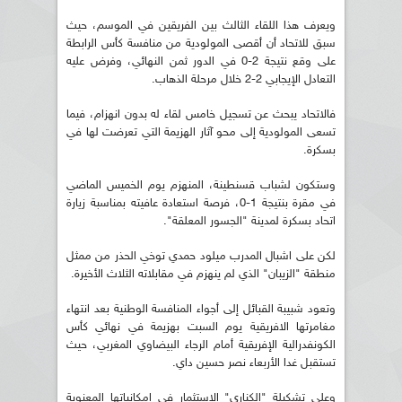
ويعرف هذا اللقاء الثالث بين الفريقين في الموسم، حيث
سبق للاتحاد أن أقصى المولودية من منافسة كأس الرابطة
على وقع نتيجة 2-0 في الدور ثمن النهائي، وفرض عليه
التعادل الإيجابي 2-2 خلال مرحلة الذهاب.
فالاتحاد يبحث عن تسجيل خامس لقاء له بدون انهزام، فيما
تسعى المولودية إلى محو آثار الهزيمة التي تعرضت لها في
بسكرة.
وستكون لشباب قسنطينة، المنهزم يوم الخميس الماضي
في مقرة بنتيجة 1-0، فرصة استعادة عافيته بمناسبة زيارة
اتحاد بسكرة لمدينة "الجسور المعلقة".
لكن على اشبال المدرب ميلود حمدي توخي الحذر من ممثل
منطقة "الزيبان" الذي لم ينهزم في مقابلاته الثلاث الأخيرة.
وتعود شبيبة القبائل إلى أجواء المنافسة الوطنية بعد انتهاء
مغامرتها الافريقية يوم السبت بهزيمة في نهائي كأس
الكونفدرالية الإفريقية أمام الرجاء البيضاوي المغربي، حيث
تستقبل غدا الأربعاء نصر حسين داي.
وعلى تشكيلة "الكناري" الاستثمار في امكانياتها المعنوية