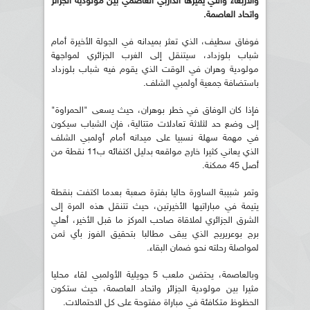
والاربعاء والتي يميزها الداربي العاصمي بين مولودية الجزائر
واتحاد العاصمة.
فوفاق سطيف، الذي تعثر بميدانه في الجولة الأخيرة أمام
شباب بلوزداد، سيتنقل إلى الغرب الجزائري لمواجهة
مولودية وهران في الوقت الذي يقوم فيه شباب بلوزداد
باستضافة جمعية أولمبي الشلف.
فإذا كان الوفاق في خطر بوهران، حيث يسعى "الحمراوة"
إلى وضع حد لثلاثة تعادلات متتالية، فإن الشباب سيكون
في مهمة سهلة نسبيا على ميدانه أمام أولمبي الشلف
الذي يعاني كثيرا خارج مواقعه بدليل اكتفائه ب11 نقطة من
أصل 45 ممكنة.
وتمر شبيبة الساورة حاليا بفترة صعبة بعدما اكتفت بنقطة
يتيمة في مباراتيها الأخيرتين، حيث تتنقل هذه المرة إلى
الشرق الجزائري لملاقاة صاحب المركز ما قبل الأخير، أهلي
برج بوعريريج الذي يبقى مطالبا بتحقيق الفوز بأي ثمن
لمواصلة رحلته نحو ضمان البقاء.
وبالعاصمة، يحتضن ملعب 5 جويلية الأولمبي لقاء محليا
مثيرا بين مولودية الجزائر واتحاد العاصمة، حيث ستكون
الحظوظ متكافئة في مباراة مفتوحة على كل الاحتمالات.