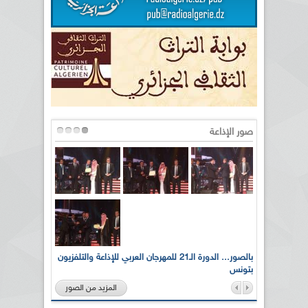
صور الإذاعة
لى أرواح
بالصور... الدورة الـ21 للمهرجان العربي للإذاعة والتلفزيون
بتونس
المزيد من الصور