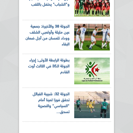
و"الشباب" يحتفل باللقب
الجولة 38 والأخيرة: جمعية
عين مليلة وأولمبي الشلف
ووداد تلمسان من أجل ضمان
البقاء
بطولة الرابطة الأولى: إجراء
الجولة الـ35 في الثالث أوت
القادم
الجولة 32: شبيبة القبائل
تحقق فوزا ثمينا أمام
"السياسي" والنصرية
تسحق...