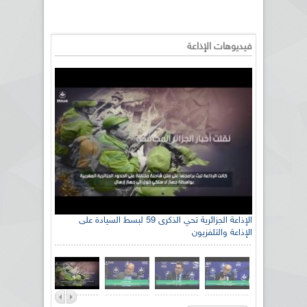
فيديوهات الإذاعة
رئيس اللجنة الوطنية الجزائرية للتضامن مع الشعب
الإذاعة الجزائرية تحي الذكرى 59 لبسط السيادة على
الإذاعة والتلفزيون
الصحراوي السيد سعيد العياشي