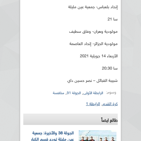
إتحاد بلعباس- جمعية عين مليلة
سا 21
مولودية وهران- وفاق سطيف
مولودية الجزائر- إتحاد العاصمة
الأربعاء 14 جويلية 2021
سا 20:30
شبيبة القبائل – نصر حسين داي
وسوم:
,
,
الرابطة الأولى
الجولة 31
منافسة
كرة القدم
,
الرابطة 1
طالع ايضاً
الجولة 38 والأخيرة: جمعية
عين مليلة تودع قسم الكبار