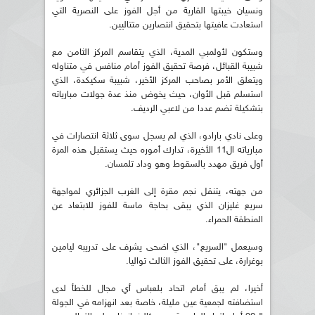
ونسيان خيبتها القارية من أجل الفوز على النصرية التي
استعادت عافيتها بتحقيق انتصارين متتاليين.
وستكون لأولمبي المدية، الذي يتقاسم المركز الثامن مع
شبيبة القبائل، فرصة تحقيق الفوز أمام منافس في متناوله
ويتعلق الأمر بصاحب المركز الأخير، شبيبة سكيكدة، الذي
استسلم قبل الأوان، حيث يخوض منذ عدة جولات مبارياته
بتشكيلة تضم عددا من لاعبي الرديف.
وعلى نادي بارادو، الذي لم يسجل سوى ثلاثة انتصارات في
مبارياته ال11 الأخيرة، تدارك أموره حيث يستقبل هذه المرة
أول فريق مهدد بالسقوط وهو وداد تلمسان.
من جهته، يتنقل نجم مقرة إلى الغرب الجزائري لمواجهة
سريع غليزان الذي يبقى بحاجة ماسة للفوز للابتعاد عن
المنطقة الحمراء.
وسيعمل "السريع"، الذي اضحى يشرف على تدريبه ليامين
بوغرارة، على تحقيق الفوز الثالث تواليا.
أخيرا، لم يبق أمام اتحاد بلعباس أي مجال للخطأ لدى
استضافته لجمعية عين مليلة، خاصة بعد انهزامه في الجولة