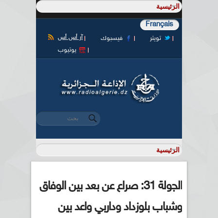
Français
آر أس أس
تويتر
فيسبوك
يوتيوب
‏بحث ‏
استمارة البحث
الجولة 31: صراع عن بعد بين الوفاق
وشباب بلوزداد وداربي واعد بين