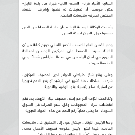
اللبنانية للأنباء قرابة الساعة الثانية فجرا، في بلدة التليل-
عكار، موضحة أن تحقيقات تم فتحها بإشراف القضاء
المختص لمعرفة ملابسات الحادث.
وأفادت الوكالة الوطنية للإعلام بأن غالبية الضحايا من الذين
تجمعوا حول الخزان لتعبئة البنزين.
وحذر الأمين العام للصليب الأحمر اللبناني جورج كتانة من أن
الكارثة ستزيد الضغط على المركزين الوحيدين لمعالجة
الحروق في لبنان الواقعين في مدينة طرابلس شمالاً وفي
العاصمة بيروت.
وعلى وقع شحّ احتياطي الدولار لدى المصرف المركزي،
شرعت السلطات منذ أشهر في ترشيد أو رفع الدعم تدريجياً
عن استيراد سلع رئيسية بينها الوقود والأدوية.
وتفاقمت الأزمة أكثر مع إعلان مصرف لبنان الأربعاء بدء فتح
اعتمادات شراء المحروقات وفق سعر الصرف في السوق
السوداء، ما يعني عملياً رفع الدعم عن هذه المواد الحيوية.
ودعا الرئيس اللبناني ميشال عون إلى التحقيق في ملابسات
الحادث، فيما اعتبر رئيس حكومة تصريف الأعمال حسان
دياب ما حصل "مأساة إنسانية تسبب بها الفساد".