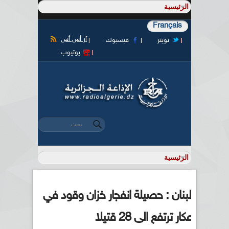
Français
آر أس أس
تويتر
فيسبوك
يوتيوب
‏بحث ‏
استمارة البحث
لبنان : حصيلة انفجار خزان وقود في
عكار ترتفع الى 28 قتيلا