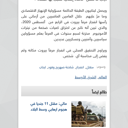
ويحمل لبنانيون الطبقة الحاكمة مسؤولية الإنهيار الاقتصادي
وما مرّ عليهم خلال العامين الماضيين من أزماتي على
رأسها انفجار مرفأ بيروت في الرابع من أغسطس 2020،
والذي تبين أنه ناتج عن احتراق كميات ضخمة من نيترات
الأمونيوم مخزنة لسبع سنوات في المرفأ بعلم مسؤولين
سياسيين وأمنيين وعسكريين عديدين.
ويراوح التحقيق المحلي في انفجار مرفأ بيروت مكانه ولم
يفض إلى محاسبة أي شخص.
وسوم:
,
,
,
مقتل
انفجار
شاحنة صهريج وقود
لبنان
العالم
,
الشرق الأوسط
طالع ايضاً
مالي: مقتل 11 جنديا في
هجوم ارهابي وسط البلاد