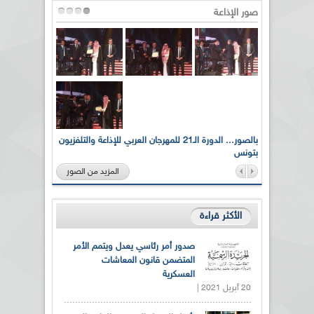
صور الإذاعة
لى أرواح
بالصور... الدورة الـ21 للمهرجان العربي للإذاعة والتلفزيون
بتونس
المزيد من الصور
الأكثر قراءة
صدور أمر رئاسي يعدل ويتمم الأمر
المتضمن قانون المعاشات
العسكرية
20 أبريل 2021 |