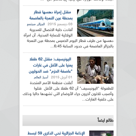
مقتل إمراة دهسها قطار
بمحطة عين النعجة بالعاصمة
03 ديسمبر 2015
,
الجزائر
مجتمع
أفادت خلية الاتصال للمديرية
الولائية للحماية المدنية، أن امرأة
دهسها من طرف قطار اليوم الخميس بمحطة عين النعجة
بالجزائر العاصمة في حدود الساعة 6:45...
اليونيسيف: مقتل 62 طفلا
يمنيا على الأقل في غارات
"عاصفة الحزم" ضد الحوثيين
01 أبريل 2015
,
آسيا
العالم
أعلنت منظمة الأمم المتحدة
للطفولة "اليونيسيف" أن 62 طفلا على الأقل قتلوا
وأصيب ثلاثون آخرون جراء الأوضاع التي تشهدها حاليا وذلك
على خلفية الغارات...
طالع ايضاً
الإذاعة الجزائرية تحي الذكرى 59 لبسط