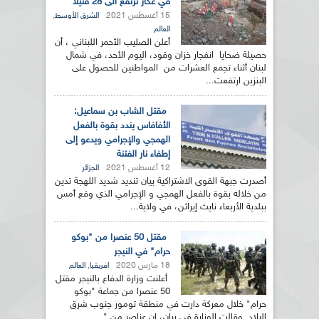
في عكار ترتفع الى 28 قتيلا
15 أغسطس 2021
,
الشرق الأوسط
العالم
أعلن الصليب الأحمر اللبناني ، أن
حصيلة ضحايا انفجار خزان وقود، اليوم الأحد، في شمال
لبنان أثناء تجمع العشرات من المواطنين للحصول على
البنزين ارتفعت...
مقتل الشاب بن سماعيل:
الأفافاس يندد بقوة بالفعل
الهمجي والإجرامي ويدعو إلى
إطفاء نار الفتنة
12 أغسطس 2021
الجزائر
أصدرت جبهة القوى الاشتراكية بيان تنديد شديد اللهجة تدين
من خلاله بقوة بالفعل الهمجي و الإجرامي الذي وقع أمس
ببلدية الأربعاء نايث إيراثن، في ولاية...
مقتل 50 عنصرا من "بوكو
حرام" في النيجر
18 مارس 2020
,
افريقيا
العالم
أعلنت وزارة الدفاع بالنيجر مقتل
50 عنصرا من جماعة "بوكو
حرام" خلال معركة دارت في منطقة تومور جنوب شرق
البلاد. وقالت الوزارة في بيان، إن عناصر من "...