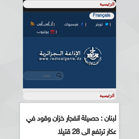
Français
آر أس أس
تويتر
فيسبوك
يوتيوب
‏بحث ‏
استمارة البحث
لبنان : حصيلة انفجار خزان وقود في
عكار ترتفع الى 28 قتيلا