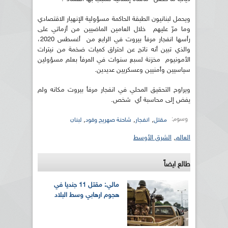
ويحمل لبنانيون الطبقة الحاكمة مسؤولية الإنهيار الاقتصادي
وما مرّ عليهم خلال العامين الماضيين من أزماتي على
رأسها انفجار مرفأ بيروت في الرابع من أغسطس 2020،
والذي تبين أنه ناتج عن احتراق كميات ضخمة من نيترات
الأمونيوم مخزنة لسبع سنوات في المرفأ بعلم مسؤولين
سياسيين وأمنيين وعسكريين عديدين.
ويراوح التحقيق المحلي في انفجار مرفأ بيروت مكانه ولم
يفض إلى محاسبة أي شخص.
وسوم:
,
,
,
مقتل
انفجار
شاحنة صهريج وقود
لبنان
العالم
,
الشرق الأوسط
طالع ايضاً
مالي: مقتل 11 جنديا في
هجوم ارهابي وسط البلاد