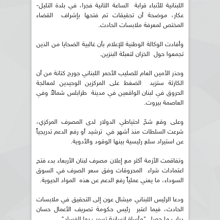
اللبنانية للأنباء قرابة الساعة الثانية فجرا، في بلدة التليل-
عكار، موضحة أن تحقيقات تم فتحها بإشراف القضاء
المختص لمعرفة ملابسات الحادث.
وأفادت الوكالة الوطنية للإعلام بأن غالبية الضحايا من الذين
تجمعوا حول الخزان لتعبئة البنزين.
وحذر الأمين العام للصليب الأحمر اللبناني جورج كتانة من أن
الكارثة ستزيد الضغط على المركزين الوحيدين لمعالجة
الحروق في لبنان الواقعين في مدينة طرابلس شمالاً وفي
العاصمة بيروت.
وعلى وقع شحّ احتياطي الدولار لدى المصرف المركزي،
شرعت السلطات منذ أشهر في ترشيد أو رفع الدعم تدريجياً
عن استيراد سلع رئيسية بينها الوقود والأدوية.
وتفاقمت الأزمة أكثر مع إعلان مصرف لبنان الأربعاء بدء فتح
اعتمادات شراء المحروقات وفق سعر الصرف في السوق
السوداء، ما يعني عملياً رفع الدعم عن هذه المواد الحيوية.
ودعا الرئيس اللبناني ميشال عون إلى التحقيق في ملابسات
الحادث، فيما اعتبر رئيس حكومة تصريف الأعمال حسان
دياب ما حصل "مأساة إنسانية تسبب بها الفساد".